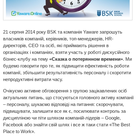
21 серпня 2014 року BSK та компанія Yaware запрошуть
власників компаній, керівників, топ-менеджерів, HR-
директорів, СЕО та осіб, які приймають рішення в
організаціях і компаніях, взяти участь у роботі дискусійного
бізнес-клубу на тему
«Сказка о потерянном времени»
. Ми
будемо говорити про те, як підвищити ефективність роботи
компанії, збільшити результативність персоналу і скоротити
непродуктивні витрати часу.
Очікуємо активне обговорення з групою зацікавлених осіб
актуальних питань, що стосуються головного активу компанії
– персоналу, шукаємо відповіді на питання: скорочувати,
підвищувати, залишити все як є, посилювати контроль за
дисципліною чи піти шляхом компаній-лідерів – Google,
Facebook або знайти свій шлях і все ж таки стати «The Best
Place to Work».