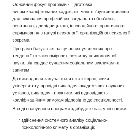
Основний фокус програми - Підготовка
висококваліфікованих кадрів, які мають ґрунтовні знання
для виконання професійних завдань та обов’язків
освітнього, дослідницького, інноваційного, практичного
спрямування в галузі психології, організаційної психології
зокрема.
Програма базується на сучасних уявленнях про
тенденції та закономірності розвитку психологічної
науки, відповідає сучасним соціальним викликам та
запитам
До викладання залучаються штатні працівники
університету, провідні викладачі академічних наукових
установ, викладачі- практики, які відповідають
кваліфікаційним вимогам відповідно до спеціальності.
В ході опанування програми здобудете наступні навики:
здійснення системного аналізу соціально-
психологічного клімату в організації;