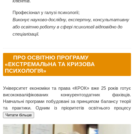
клієнтів.
Професіонал у галузі психології;
Виконує науково-дослідну, експертну, консультативну
або освітню роботу в сфері психології відповідно до
спеціалізації.
ПРО ОСВІТНЮ ПРОГРАМУ
«ЕКСТРЕМАЛЬНА ТА КРИЗОВА
ПСИХОЛОГІЯ»
Університет економіки та права «КРОК» вже 25 років готує
висококваліфікованих конкурентоздатних фахівців.
Навчальні програми побудовані за принципом балансу теорії
та практики. Одним із пріоритетів освітнього процесу
є практико-орієнтоване навчання студентів – в структурі
Читати більше
Університету функціонує Навчально-практичний
психологічний центр «Крок за КРОКом», в якому студенти