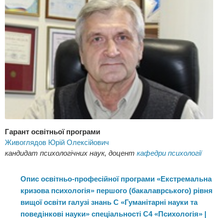
мають можливість отримати ґрунтовні додаткові знання та
вміння з різних напрямів психологічного консультування та
немедичної психотерапії (зокрема, екзистенційної,
юнгіанської, транзакційно-аналітичної).
На кафедрі психології Університету створено умови
для науково-дослідної роботи студентів (можливість брати
участь у науково-практичних конференціях, семінарах,
публікувати результати своїх досліджень у наукових
фахових виданнях). Випускники бакалаврату можуть
вступити до магістратури нашого Університету, в якому діє
Спеціалізована вчена рада із правом прийняття до розгляду
та проведення захистів дисертацій на здобуття наукового
Гарант освітньої програми
ступеня доктора філософії
Живоглядов Юрій Олексійович
кандидат психологічних наук, доцент
кафедри психології
Опис освітньо-професійної програми «Екстремальна
кризова психологія» першого (бакалаврського) рівня
вищої освіти галузі знань C «Гуманітарні науки та
поведінкові науки» спеціальності C4 «Психологія» |