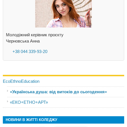
Молодіжний керівник проєкту
Черновська Анна
+38 044 339-93-20
EcoEthnoEducation
«Українська душа: від витоків до сьогодення»
«ЕКО+ЕТНО+AРТ»
НОВИНИ В ЖИТТІ КОЛЕДЖУ