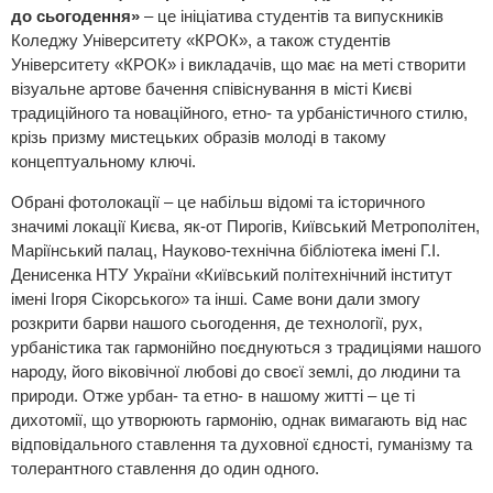
до сьогодення»
– це ініціатива студентів та випускників
Коледжу Університету «КРОК», а також студентів
Університету «КРОК» і викладачів, що має на меті створити
візуальне артове бачення співіснування в місті Києві
традиційного та новаційного, етно- та урбаністичного стилю,
крізь призму мистецьких образів молоді в такому
концептуальному ключі.
Обрані фотолокації – це набільш відомі та історичного
значимі локації Києва, як-от Пирогів, Київський Метрополітен,
Маріїнський палац, Науково-технічна бібліотека імені Г.І.
Денисенка НТУ України «Київський політехнічний інститут
імені Ігоря Сікорського» та інші. Саме вони дали змогу
розкрити барви нашого сьогодення, де технології, рух,
урбаністика так гармонійно поєднуються з традиціями нашого
народу, його віковічної любові до своєї землі, до людини та
природи. Отже урбан- та етно- в нашому житті – це ті
дихотомії, що утворюють гармонію, однак вимагають від нас
відповідального ставлення та духовної єдності, гуманізму та
толерантного ставлення до один одного.