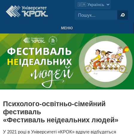
МЕНЮ
Психолого-освітньо-сімейний
фестиваль
«Фестиваль неідеальних людей»
У 2021 році в Університеті «КРОК» вдруге відбудеться