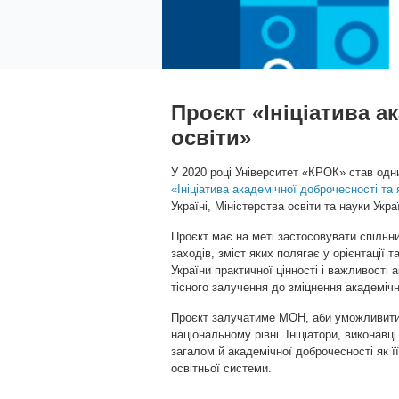
Проєкт «Ініціатива а
освіти»
У 2020 році Університет «КРОК» став одни
«Ініціатива академічної доброчесності та 
Україні, Міністерства освіти та науки Укра
Проєкт має на меті застосовувати спільн
заходів, зміст яких полягає у орієнтації 
України практичної цінності і важливості 
тісного залучення до зміцнення академіч
Проєкт залучатиме МОН, аби уможливити кл
національному рівні. Ініціатори, виконав
загалом й академічної доброчесності як 
освітньої системи.