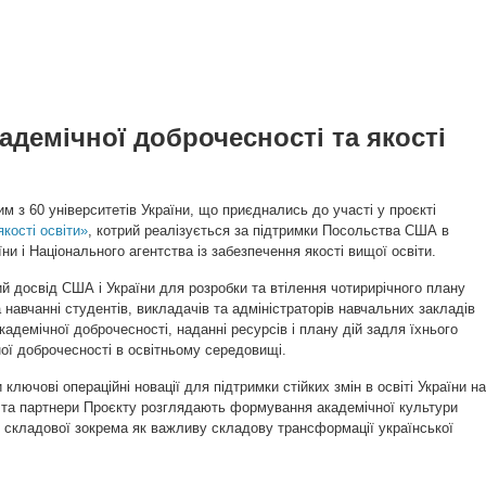
кадемічної доброчесності та якості
м з 60 університетів України, що приєднались до участі у проєкті
якості освіти»
, котрий реалізується за підтримки Посольства США в
їни і Національного агентства із забезпечення якості вищої освіти.
ий досвід США і України для розробки та втілення чотирирічного плану
та навчанні студентів, викладачів та адміністраторів навчальних закладів
академічної доброчесності, наданні ресурсів і плану дій задля їхнього
ної доброчесності в освітньому середовищі.
ючові операційні новації для підтримки стійких змін в освіті України на
ці та партнери Проєкту розглядають формування академічної культури
її складової зокрема як важливу складову трансформації української