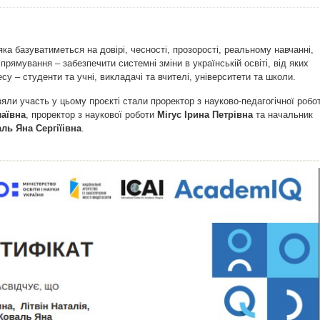
ка базуватиметься на довірі, чесності, прозорості, реальному навчанні,
прямування – забезпечити системні зміни в українській освіті, від яких
су – студенти та учні, викладачі та вчителі, університети та школи.
зяли участь у цьому проєкті стали проректор з науково-педагогічної робо
лаївна
, проректор з наукової роботи
Мігус Ірина Петрівна
та начальник
ль Яна Сергіїівна
.