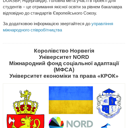
DUASBP, Нідерланди). Головна мета участі в проекті для
студентів – це отримання якісної освіти за рівнем бакалавра
відповідно до стандартів Європейського Союзу.
За додатковою інформацією звертайтеся до
управління
міжнародного співробітництва
Королівство Норвегія
Університет NORD
Міжнародний фонд соціальної адаптації
(МФСА)
Університет економіки та права «КРОК»