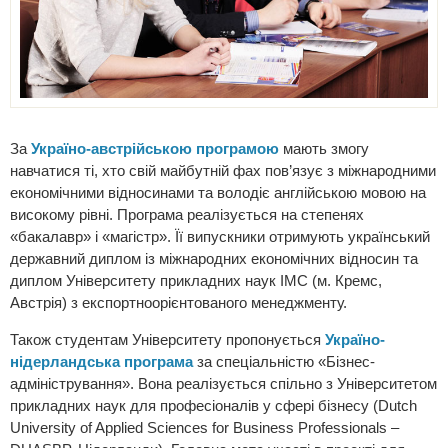
За
Україно-австрійською програмою
мають змогу
навчатися ті, хто свій майбутній фах пов’язує з міжнародними
економічними відносинами та володіє англійською мовою на
високому рівні. Програма реалізується на степенях
«бакалавр» і «магістр». Її випускники отримують український
державний диплом із міжнародних економічних відносин та
диплом Університету прикладних наук IMC (м. Кремс,
Австрія) з експортноорієнтованого менеджменту.
Також студентам Університету пропонується
Україно-
нідерландська програма
за спеціальністю «Бізнес-
адміністрування». Вона реалізується спільно з Університетом
прикладних наук для професіоналів у сфері бізнесу (Dutch
University of Applied Sciences for Business Professionals –