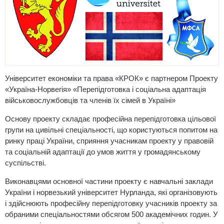
Університет економіки та права «КРОК» є партнером Проекту
«Україна-Норвегія» «Перепідготовка і соціальна адаптація
військовослужбовців та членів їх сімей в Україні»
Основу проекту складає професійна перепідготовка цільової
групи на цивільні спеціальності, що користуються попитом на
ринку праці України, сприяння учасникам проекту у правовій
та соціальній адаптації до умов життя у громадянському
суспільстві.
Виконавцями основної частини проекту є навчальні заклади
України і норвезький університет Нурланда, які організовують
і здійснюють професійну перепідготовку учасників проекту за
обраними спеціальностями обсягом 500 академічних годин. У