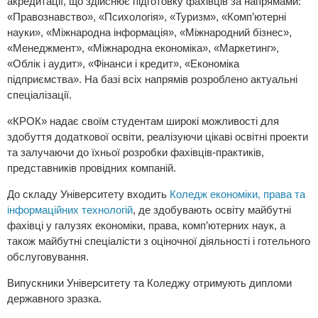
акредитації, що здійснює підготовку фахівців за напрямами:
«Правознавство», «Психологія», «Туризм», «Комп’ютерні
науки», «Міжнародна інформація», «Міжнародний бізнес»,
«Менеджмент», «Міжнародна економіка», «Маркетинг»,
«Облік і аудит», «Фінанси і кредит», «Економіка
підприємства». На базі всіх напрямів розроблено актуальні
спеціалізації.
«КРОК» надає своїм студентам широкі можливості для
здобуття додаткової освіти, реалізуючи цікаві освітні проекти
та залучаючи до їхньої розробки фахівців-практиків,
представників провідних компаній.
До складу Університету входить
Коледж економіки, права та
інформаційних технологій
, де здобувають освіту майбутні
фахівці у галузях економіки, права, комп’ютерних наук, а
також майбутні спеціалісти з оціночної діяльності і готельного
обслуговування.
Випускники Університету та Коледжу отримують дипломи
державного зразка.