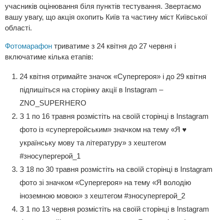
учасників оцінювання біля пунктів тестування. Звертаємо
вашу увагу, що акція охопить Київ та частину міст Київської
області.
Фотомарафон
триватиме з 24 квітня до 27 червня і
включатиме кілька етапів:
24 квітня отримайте значок «Супергероя» і до 29 квітня
підпишіться на сторінку акції в Instagram –
ZNO_SUPERHERO
З 1 по 16 травня розмістіть на своїй сторінці в Instagram
фото із «супергеройським» значком на тему «Я ♥
українську мову та літературу» з хештегом
#зносупергерой_1
З 18 по 30 травня розмістіть на своїй сторінці в Instagram
фото зі значком «Супергероя» на тему «Я володію
іноземною мовою» з хештегом #зносупергерой_2
З 1 по 13 червня розмістіть на своїй сторінці в Instagram