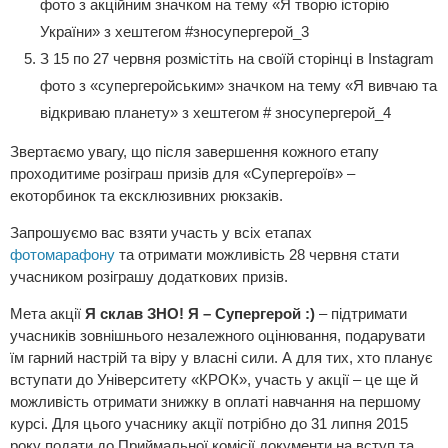
фото з акційним значком на тему «Я творю історію
України» з хештегом #зносупергерой_3
З 15 по 27 червня розмістіть на своїй сторінці в Instagram
фото з «супергеройським» значком на тему «Я вивчаю та
відкриваю планету» з хештегом # зносупергерой_4
Звертаємо увагу, що після завершення кожного етапу
проходитиме розіграш призів для «Супергероїв» –
екоторбинок та ексклюзивних рюкзаків.
Запрошуємо вас взяти участь у всіх етапах
фотомарафону
та отримати можливість 28 червня стати
учасником розіграшу додаткових призів.
Мета акції
Я склав ЗНО! Я – Супергерой :)
– підтримати
учасників зовнішнього незалежного оцінювання, подарувати
їм гарний настрій та віру у власні сили. А для тих, хто планує
вступати до Університету «КРОК», участь у акції – це ще й
можливість отримати знижку в оплаті навчання на першому
курсі. Для цього учаснику акції потрібно до 31 липня 2015
року подати до Приймальної комісії документи на вступ та