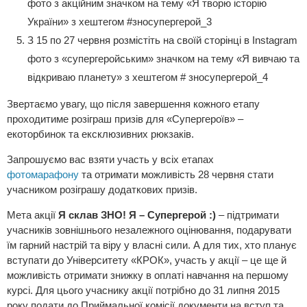
фото з акційним значком на тему «Я творю історію
України» з хештегом #зносупергерой_3
З 15 по 27 червня розмістіть на своїй сторінці в Instagram
фото з «супергеройським» значком на тему «Я вивчаю та
відкриваю планету» з хештегом # зносупергерой_4
Звертаємо увагу, що після завершення кожного етапу
проходитиме розіграш призів для «Супергероїв» –
екоторбинок та ексклюзивних рюкзаків.
Запрошуємо вас взяти участь у всіх етапах
фотомарафону
та отримати можливість 28 червня стати
учасником розіграшу додаткових призів.
Мета акції
Я склав ЗНО! Я – Супергерой :)
– підтримати
учасників зовнішнього незалежного оцінювання, подарувати
їм гарний настрій та віру у власні сили. А для тих, хто планує
вступати до Університету «КРОК», участь у акції – це ще й
можливість отримати знижку в оплаті навчання на першому
курсі. Для цього учаснику акції потрібно до 31 липня 2015
року подати до Приймальної комісії документи на вступ та