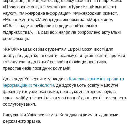
акредитації, що здійснює підготовку фахівців за напрямами:
«Правознавство», «Психологія», «Туризм», «Комп’ютерні
науки», «Міжнародна інформація», «Міжнародний бізнес»,
«Менеджмент», «Міжнародна економіка», «Маркетинг»,
«Облік і аудит», «Фінанси і кредит», «Економіка
підприємства». На базі всіх напрямів розроблено актуальні
спеціалізації.
«КРОК» надає своїм студентам широкі можливості для
здобуття додаткової освіти, реалізуючи цікаві освітні проекти
та залучаючи до їхньої розробки фахівців-практиків,
представників провідних компаній.
До складу Університету входить
Коледж економіки, права та
інформаційних технологій
, де здобувають освіту майбутні
фахівці у галузях економіки, права, комп’ютерних наук, а
також майбутні спеціалісти з оціночної діяльності і готельного
обслуговування.
Випускники Університету та Коледжу отримують дипломи
державного зразка.