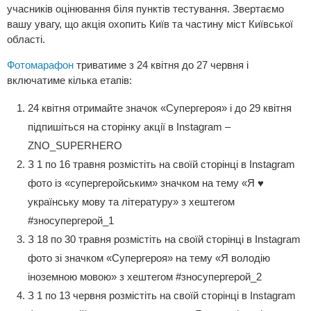
учасників оцінювання біля пунктів тестування. Звертаємо
вашу увагу, що акція охопить Київ та частину міст Київської
області.
Фотомарафон
триватиме з 24 квітня до 27 червня і
включатиме кілька етапів:
24 квітня отримайте значок «Супергероя» і до 29 квітня
підпишіться на сторінку акції в Instagram –
ZNO_SUPERHERO
З 1 по 16 травня розмістіть на своїй сторінці в Instagram
фото із «супергеройським» значком на тему «Я ♥
українську мову та літературу» з хештегом
#зносупергерой_1
З 18 по 30 травня розмістіть на своїй сторінці в Instagram
фото зі значком «Супергероя» на тему «Я володію
іноземною мовою» з хештегом #зносупергерой_2
З 1 по 13 червня розмістіть на своїй сторінці в Instagram