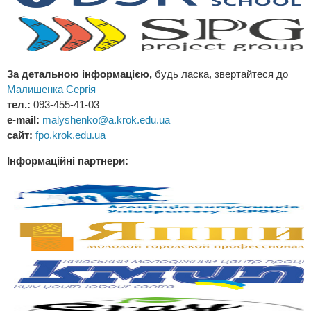
За детальною інформацією,
будь ласка, звертайтеся до
Малишенка Сергія
тел.:
093-455-41-03
e-mail:
malyshenko@a.krok.edu.ua
сайт:
fpo.krok.edu.ua
Інформаційні партнери: