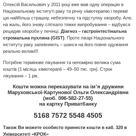
Олексій Васильович у 2011 році вже мав одну операцію в
Національному інституті раку та річну хіміотерапію і переміг
цю найбільш страшну, небезпечну та підступну хворобу. Але,
на жаль, його знову спіткало тяжке випробування – відбувся
рецидив хвороби у печінці.
Діагноз – гастроінтестінальна
стромальна пухлина (GIST)
. Проте лікарі Національного
інституту раку запевняють – шанси на його повне одужання
реально великі!!!
Потрібне термінове лікування та непомірно велика сума
коштів (1 місяць хіміотерапії – 49–50 тис. грн). Строк
лікування – 1 рік.
Кошти можна переказувати на ім’я дружини
Маруховської-Картунової Ольги Олександрівни
(моб. 096-582-27-55)
на картку Приватбанку
5168 7572 5548 4505
Також Ви можете особисто принести кошти в каб. 320 в
Університеті «КРОК»