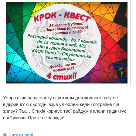
Учора взяв парасольку і протягом дня жодного разу не
відкрив її? А сьогодні взув улюблені кеди і потрапив під
зливу? Так… Стихія коригує твої райдужні плани та диктує
свої умови. Проте не завжди!
Читати далі