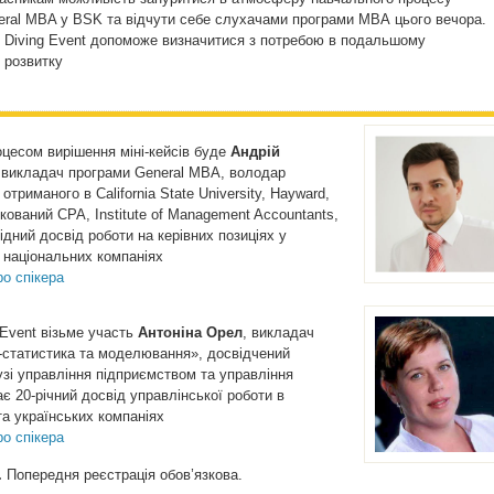
eral MBA у BSK та відчути себе слухачами програми МВА цього вечора.
 Diving Event допоможе визначитися з потребою в подальшому
 розвитку
цесом вирішення міні-кейсів буде
Андрій
 викладач програми General MBA, володар
триманого в California State University, Hayward,
ований СРА, Institute of Management Accountants,
дний досвід роботи на керівних позиціях у
 національних компаніях
о спікера
Event візьме участь
Антоніна Орел
, викладач
-статистика та моделювання», досвідчений
узі управління підприємством та управління
є 20-річний досвід управлінської роботи в
а українських компаніях
о спікера
.
Попередня реєстрація обов’язкова.