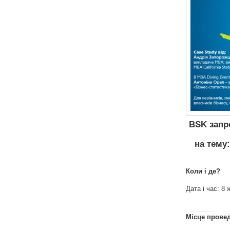
BSK запро
на тему:
Коли і де?
Дата і час: 8 
Місце прове