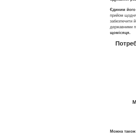
Єдиним його 
прийом щодня 
забезпечити й
державними 
щомісяця.
Потреб
М
Можна також 