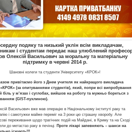
ердну подяку та низький уклін всім викладачам,
тникам і студентам передає наш улюблений професо
ов Олексій Васильович за моральну та матеріальну
підтримку в червні 2014 р.
Шановні колеги та студенти Університету «КРОК»!
разом привітаємо його з Днем учителя як найкращого викладача
 «КРОК» (за опитуваннями студентів), який, попри всі випробування
й біль у м’язах і суглобах, вийшов на роботу та мужньо бореться з
ванням (GIST-пухлиною).
ксій Васильович вже мав операцію в Національному інституті раку та
рапію і самотужки майже переміг на 3 роки цю страшну хворобу. Але
сові переживання щодо трагічних подій на Майдані, в Криму та на Сході
ели до метастаз раку в печінці.
Проте лікарі запевняють – шанси на
льно існують!!!