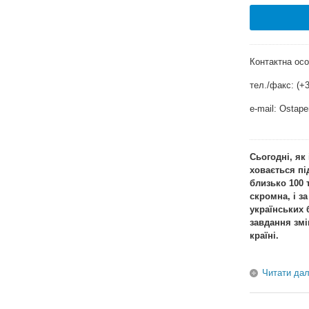
Контактна ос
тел./факс: (+3
e-mail:
Ostape
Сьогодні, як 
ховається п
близько 100 
скромна, і з
українських 
завдання змі
країні.
Читати дал