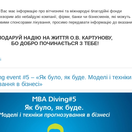
 Вас має інформацію про вітчизняні та міжнародні благодійні фонди
хворим або небайдужі компанії, фірми, банки чи бізнесменів, які можуть
овими спонсорами лікування, просимо передавати інформацію до вказан
ПОДАРУЙ НАДІЮ НА ЖИТТЯ О.В. КАРТУНОВУ,
БО ДОБРО ПОЧИНАЄТЬСЯ З ТЕБЕ!
і
g event #5 – «Як було, як буде. Моделі і техніки
вання в бізнесі»