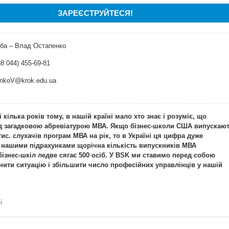
ЗАРЕЄСТРУЙТЕСЯ!
оба – Влад Остапенко
8 044) 455-69-81
nkoV@krok.edu.ua
і кілька років тому, в нашій країні мало хто знає і розуміє, що
ід загадковою абревіатурою МВА. Якщо бізнес-школи США випускаю
тис. слухачів програм МВА на рік, то в Україні ця цифра дуже
а нашими підрахунками щорічна кількість випускників МВА
бізнес-шкіл ледве сягає 500 осіб. У BSK ми ставимо перед собою
нити ситуацію і збільшити число професійних управлінців у нашій
і