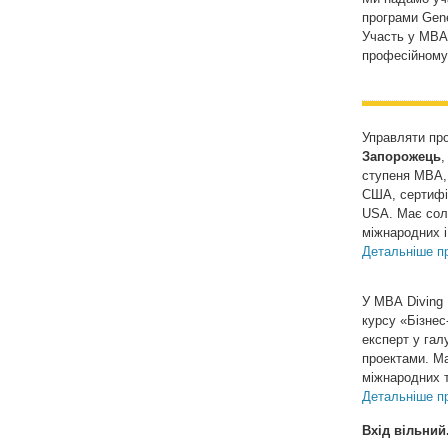
програми Gen
Участь у МВА
професійному
Управляти про
Запорожець
,
ступеня МВА, о
США, сертифік
USA. Має солі
міжнародних і
Детальніше пр
У МВА Diving 
курсу «Бізнес
експерт у гал
проектами. Ма
міжнародних т
Детальніше пр
Вхід вільний