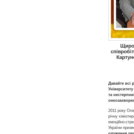
Щирос
співробі
Картун
Давайте всі 
Університету
та нестерпни
онкозахворю
2011 року Оле
річну хіміоте
емоційно-стре
України призв
одужання реа