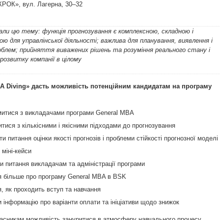
КРОК», вул. Лагерна, 30–32
али цю тему: функція прогнозування є комплексною, складною і
ю для управлінської діяльності; важлива для планування, виявлення і
облем; прийняття виважених рішень та розуміння реального стану і
розвитку компанії в цілому
A Diving» дасть можливість потенційним кандидатам на програму
итися з викладачами програми General MBA
тися з кількісними і якісними підходами до прогнозування
и питання оцінки якості прогнозів і проблеми стійкості прогнозної моделі
 міні-кейси
и питання викладачам та адміністрації програми
я більше про програму General MBA в BSK
я, як проходить вступ та навчання
 інформацію про варіанти оплати та ініціативи щодо знижок
асникам можливість зануритися в атмосферу навчального процесу