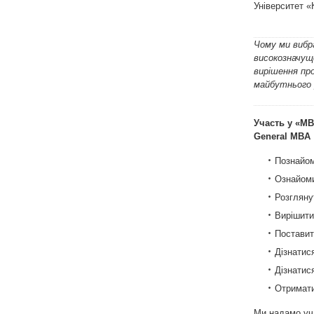
Університет «
Чому ми вибр
високозначущо
вирішення пр
майбутнього 
Участь у «MB
General MBA
Познайом
Ознайоми
Розглянут
Вирішити
Поставит
Дізнатис
Дізнатис
Отримати
Ми надамо уч