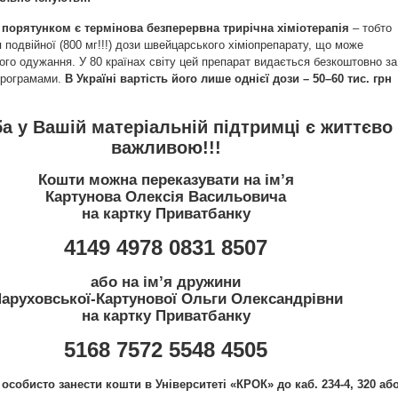
порятунком є термінова безперервна трирічна хіміотерапія
– тобто
подвійної (800 мг!!!) дози швейцарського хіміопрепарату, що може
ого одужання. У 80 країнах світу цей препарат видається безкоштовно за
програмами.
В Україні вартість його лише однієї дози – 50–60 тис. грн
а у Вашій матеріальній підтримці є життєво
важливою!!!
Кошти можна переказувати на ім’я
Картунова Олексія Васильовича
на картку Приватбанку
4149 4978 0831 8507
або на ім’я дружини
аруховської-Картунової Ольги Олександрівни
на картку Приватбанку
5168 7572 5548 4505
особисто занести кошти в Університеті «КРОК» до каб. 234-4, 320 аб