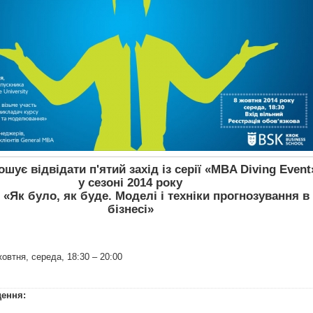
шує відвідати п'ятий захід із серії «MBA Diving Event
у сезоні 2014 року
 «Як було, як буде. Моделі і техніки прогнозування в
бізнесі»
жовтня, середа, 18:30 – 20:00
дення: