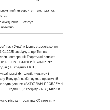
кономічний університет, викладачка,
нства
е об'єднання "Інститут
 іноземної
демії наук України Центр з дослідження
.01.2025 засвідчує, що Тетяна
айн-конференції Теоретичні аспекти
ЕЗІ: ГАСТРОНОМІЧНИЙ ВИМІР, яка
годин (0.6 кредиту ЄКТС)
української філології, культури і
о у Всеукраїнській науково-практичній
ів і молодих учених «АКТУАЛЬНІ ПРОБЛЕМИ
6 годин / 0,2 кредиту ЄКТС) Київ 08
ксти: міська література ХХ століття»