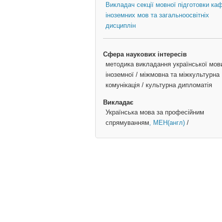
Викладач секції мовної підготовки ка
іноземних мов та загальноосвітніх
дисциплін
Сфера наукових інтересів
методика викладання української мов
іноземної / міжмовна та міжкультурна
комунікація / культурна дипломатія
Викладає
Українська мова за професійним
спрямуванням
, МЕН(англ)
/