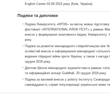
English Center 03.09.2015 року (Київ, Україна)
Подяки та дипломи
Подяка Університету «КРОК» за якісну мовну підготовку 
фестивалі «INTERNATIONAL KROK FEST» у рамках Міжна
внесок у формування позитивного іміджу Університету. 
року.
Подяка за розвиток міжнародного співробітництва між У
особистий внесок в інформування міжнародної спільноти 
ведення гібридної війни проти України, а також з нагоди 
грудня 2018 року.
Диплом Школи міжнародної журналістики в рамках спіл
та інформаційної агенції Guildhall, 20 грудня 2018 року.
Подяка за вагомий внесок у роботу Інституту Сковороди,
самовідданість справі популяризації української мови та 