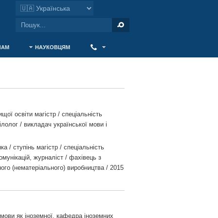
ЧАМ
НАУКОВЦЯМ
‎ ‎
ищої освіти магістр / спеціальність
ілолог / викладач української мови і
а / ступінь магістр / спеціальність
омунікацій, журналіст / фахівець з
ого (нематеріального) виробництва / 2015
 мови як іноземної, кафедра іноземних