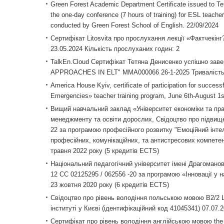
Green Forest Academic Department Certificate issued to Teti
the one-day conference (7 hours of training) for ESL teache
conducted by Green Forest School of English. 22/09/2024
Сертифікат Litosvita про прослухання лекції «Фактчекінг
23.05.2024 Кількість прослуханих годин: 2
TalkEn.Cloud Сертифікат Тетяна Денисенко успішно 
APPROACHES IN ELT" MMA000066 26-1-2025 Тривалість
America House Kyiv, certificate of participation for success
Emergencies» teacher training program, June 6th-August 1s
Вищий навчальний заклад «Університет економіки та пр
менеджменту та освіти дорослих, Свідоцтво про підвищ
22 за програмою професійного розвитку "Емоційний інте
професійних, комунікаційних, та антистресових компете
травня 2022 року (5 кредитів ECTS)
Національний педагогічний університет імені Драгоманов
12 СС 02125295 / 062556 -20 за програмою «Інновації у н
23 жовтня 2020 року (6 кредитів ECTS)
Свідоцтво про рівень володіння польською мовою В2/2
інституті у Києві (ідентифікаційний код 41045341) 07.07.2
Сертифікат про рівень володіння англійською мовою the