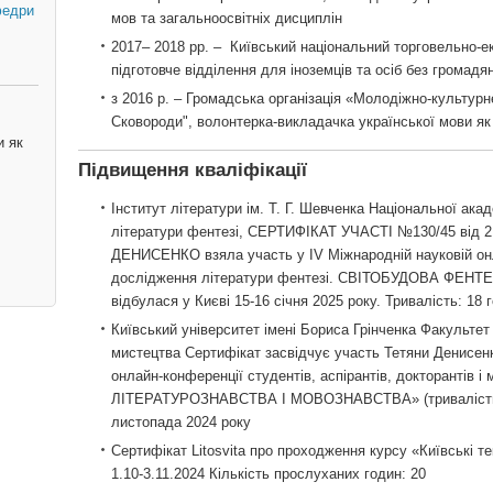
федри
мов та загальноосвітніх дисциплін
2017– 2018 рр. – Київський національний торговельно-е
підготовче відділення для іноземців та осіб без громадя
з 2016 р. – Громадська організація «Молодіжно-культурн
Сковороди", волонтерка-викладачка української мови як
и як
Підвищення кваліфікації
Інститут літератури ім. Т. Г. Шевченка Національної ака
літератури фентезі, СЕРТИФІКАТ УЧАСТІ №130/45 від 21
ДЕНИСЕНКО взяла участь у IV Міжнародній науковій онл
дослідження літератури фентезі. СВІТОБУДОВА ФЕНТ
відбулася у Києві 15-16 січня 2025 року. Тривалість: 18 
Київський університет імені Бориса Грінченка Факультет 
мистецтва Сертифікат засвідчує участь Тетяни Денисенк
онлайн-конференції студентів, аспірантів, докторант
ЛІТЕРАТУРОЗНАВСТВА І МОВОЗНАВСТВА» (тривалість — 
листопада 2024 року
Сертифікат Litosvita про проходження курсу «Київські те
1.10-3.11.2024 Кількість прослуханих годин: 20