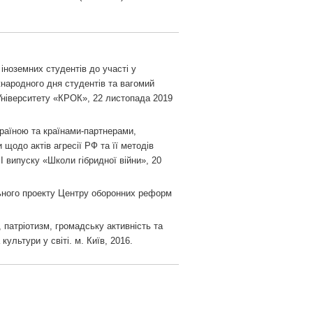
іноземних студентів до участі у
родного дня студентів та вагомий
Університету «КРОК», 22 листопада 2019
країною та країнами-партнерами,
щодо актів агресії РФ та її методів
ІІ випуску «Школи гібридної війни», 20
ьного проекту Центру оборонних реформ
 патріотизм, громадську активність та
культури у світі. м. Київ, 2016.