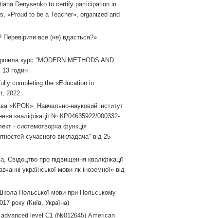
ana Denysenko to certify participation in
rs, «Proud to be a Teacher», organized and
? Перевірити все (не) вдасться?»
завершила курс "MODERN METHODS AND
 13 годин
fully completing the «Education in
t, 2022.
ава «КРОК», Навчально-науковий інститут
ення кваліфікації № КР04635922/000332-
лект - системотворча функція
нтностей сучасного викладача" від 25
а, Свідоцтво про підвищення кваліфікації
авчанні української мови як іноземної» від
 Школа Польської мови при Польському
017 року (Київ, Україна)
 advanced level С1 (№012645) American