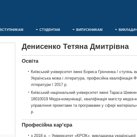
ВСТУПНИКАМ
СТУДЕНТАМ
ВИПУСКНИКАМ
ВИКЛАДА
Денисенко Тетяна Дмитрівна
Освіта
Київський університет імені Бориса Грінченка / ступінь в
Українська мова і література, професійна кваліфікація Ф
літератури / 2017 р.
Київський національний університет імені Тараса Шевченк
18010019 Медіа-комунікації, кваліфікація магістр медіа-к
управління проектами та програмами у сфері матеріальн
р.
Професійна кар’єра
з 2018 р. – Університет «КРОК», викладачка української