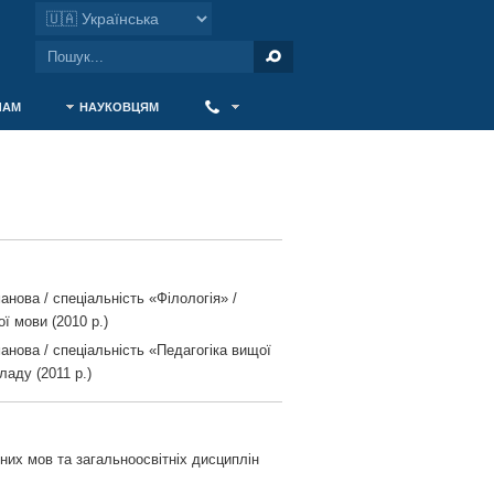
ЧАМ
НАУКОВЦЯМ
‎ ‎
нова / спеціальність «Філологія» /
ї мови (2010 р.)
анова / спеціальність «Педагогіка вищої
аду (2011 р.)
них мов та загальноосвітніх дисциплін