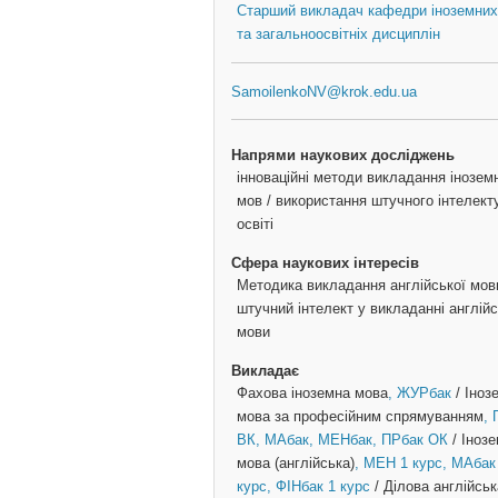
Старший викладач кафедри іноземних
та загальноосвітніх дисциплін
SamoilenkoNV@krok.edu.ua
Напрями наукових досліджень
інноваційні методи викладання інозем
мов / використання штучного інтелект
освіті
Сфера наукових інтересів
Методика викладання англійської мови
штучний інтелект у викладанні англійс
мови
Викладає
Фахова іноземна мова
, ЖУРбак
/
Іноз
мова за професійним спрямуванням
,
ВК
, МАбак
, МЕНбак
, ПРбак ОК
/
Іноз
мова (англійська)
, МЕН 1 курс
, МАбак
курс
, ФІНбак 1 курс
/
Ділова англійськ