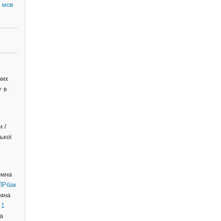
 мов
них
у в
 /
ької
емна
 ПРбак
емна
 1
а