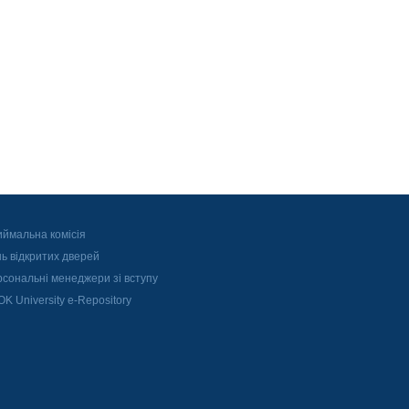
ймальна комісія
ь відкритих дверей
сональні менеджери зі вступу
K University e-Repository