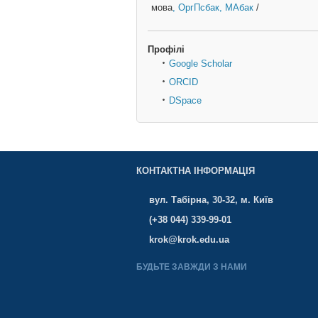
мова
, ОргПсбак
, МАбак
/
Профілі
Google Scholar
ORCID
DSpace
КОНТАКТНА ІНФОРМАЦІЯ
вул. Табірна, 30-32, м. Київ
(+38 044) 339-99-01
krok@krok.edu.ua
БУДЬТЕ ЗАВЖДИ З НАМИ