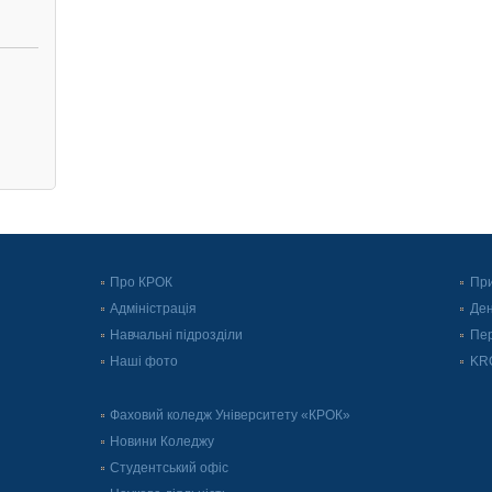
Про КРОК
При
Адміністрація
Ден
Навчальні підрозділи
Пер
Наші фото
KRO
Фаховий коледж Університету «КРОК»
Новини Коледжу
Студентський офіс