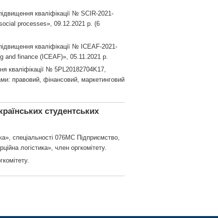
о підвищення кваліфікації № SCIR-2021-
social processes», 09.12.2021 р. (6
о підвищення кваліфікації № ICEAF-2021-
g and finance (ICEAF)», 05.11.2021 р.
ння кваліфікації № 5PL20182704K17,
ами: правовий, фінансовий, маркетинговий
українських студентських
ика», спеціальності 076МС Підприємство,
рційна логістика», член оргкомітету.
гкомітету.