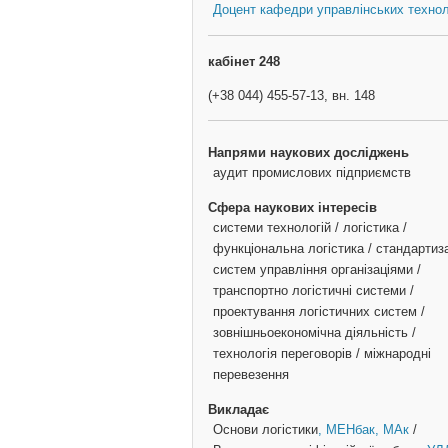
Доцент кафедри управлінських технол
кабінет 248
(+38 044) 455-57-13, вн. 148
Напрями наукових досліджень
аудит промислових підприємств
Сфера наукових інтересів
системи технологій / логістика /
функціональна логістика / стандартиз
систем управління організаціями /
транспортно логістичні системи /
проектування логістичних систем /
зовнішньоекономічна діяльність /
технологія переговорів / міжнародні
перевезення
Викладає
Основи логістики
, МЕНбак
, МАк
/