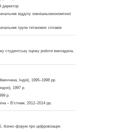
й директор
начальник відділу зовнішньоекономічної
начальник групи титанових сплавів
оку студентську оцінку роботи викладача,
імеччина, Індія), 1995–1998 рр.
ндон), 1997 р.
999 р.
аїна – В’єтнам, 2012–2014 рр.
 бізнес-форум про цифровізацію