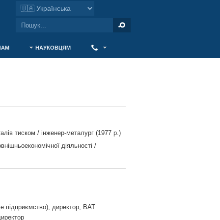
ЧАМ
НАУКОВЦЯМ
‎ ‎
лів тиском / інженер-металург (1977 р.)
внішньоекономічної діяльності /
ке підприємство), директор, ВАТ
директор