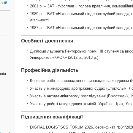
огій
2001 р. – ЗАТ «Укрсплав», голова правління, комерційни
1989 р. – ВАТ «Нікопольський південнотрубний завод», 
діяльності
1987 р. – ВАТ «Нікопольський південнотрубний завод», 
Особисті досягнення
Дипломи лауреата Ректорської премії ІІІ ступеня за вис
Університет «КРОК» (2012 р., 2013 р.)
Професійна діяльність
ація
Керівник робіт із впровадження винаходів за кордоном (Н
Участь у міжнародних арбітражних судах (Стокгольм, Ло
Участь в антидемпінговому розслідуванні (Брюссель), 1
Участь у роботі міжурядових комісій: Україна – Ірак, Укр
Підвищення кваліфікації
DIGITAL LOGISTSCS FORUM 2026, сертифікат №84/2026,