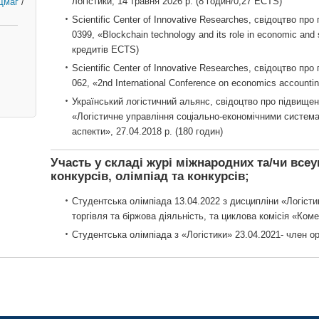
логістики, 14 травня 2026 р. (8 годин/0,27 ECTS)
Дмаг
/
Scientific Center of Innovative Researches, свідоцтво пр
0399, «Blockchain technology and its role in economic and 
кредитів ECTS)
Scientific Center of Innovative Researches, свідоцтво пр
062, «2nd International Conference on economics accountin
Український логістичний альянс, свідоцтво про підвище
«Логістичне управління соціально-економічними систем
аспекти», 27.04.2018 р. (180 годин)
Участь у складі журі міжнародних та/чи все
конкурсів, олімпіад та конкурсів;
Студентська олімпіада 13.04.2022 з дисципліни «Логіст
торгівля та біржова діяльність, та циклова комісія «Коме
Студентська олімпіада з «Логістики» 23.04.2021- член ор