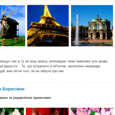
міщує нас в ту чи іншу країну, розповідає свою невелику але цікаву
інші відчуття… Те, що потрапило в об’єктив, захоплено назавжди.
ій, вже після того, як ви забули про них.
и Борисівни
вання та управління проектами