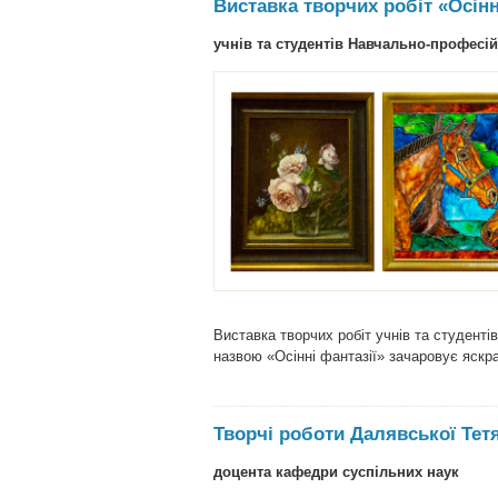
Виставка творчих робіт «Осінн
учнів та студентів Навчально-професі
Виставка творчих робіт учнів та студент
назвою «Осінні фантазії» зачаровує яскр
Творчі роботи Далявської Тет
доцента кафедри суспільних наук