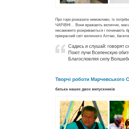
Про гори розказати неможливо, їх потрі
ЧАРІВНІ… Вони вражають величчю, масшт
несамовито розкриваються і починають бр
прекрасний світ величного Алтаю, багато
Садись и слушай: говорят с
Поют лучи Вселенскую обит
Благословляя силу Волшеб
Творчі роботи Марчевського С
батька наших двох випускників