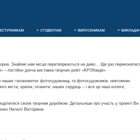
ВСТУПНИКАМ
СТУДЕНТАМ
ВИПУСКНИКАМ
ВИКЛАДА
торна. Знайомі нам місця перетворюються на диво… Ще раз переконатис
 – постійно діюча виставка творчих робіт «КРОКівців»
и наших талановитих фотохудожниць та фотохудожників, невтомних
о міста, країни, планети, наших сердець – і все це наші колеги,
оділитися своїм творчим доробком. Детальніше про участь у проекті Ви
нко Наталії Вікторівни