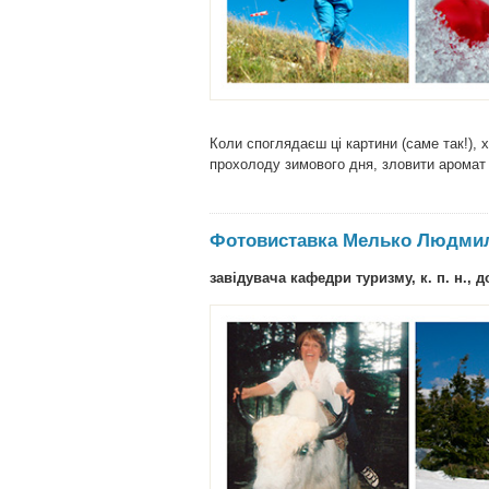
Коли споглядаєш ці картини (саме так!), х
прохолоду зимового дня, зловити аромат
Фотовиставка Мелько Людмил
завідувача кафедри туризму, к. п. н., 