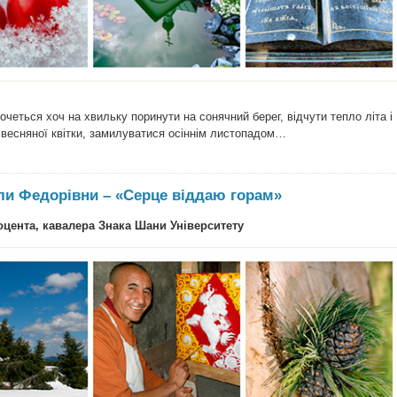
очеться хоч на хвильку поринути на сонячний берег, відчути тепло літа і
 весняної квітки, замилуватися осіннім листопадом…
и Федорівни – «Серце віддаю горам»
доцента, кавалера Знака Шани Університету