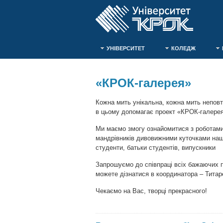
УНІВЕРСИТЕТ
КОЛЕДЖ
«КРОК-галерея»
Кожна мить унікальна, кожна мить непов
в цьому допомагає проект «КРОК-галерея»
Ми маємо змогу ознайомитися з роботам
мандрівників дивовижними куточками нашог
студенти, батьки студентів, випускники
Запрошуємо до співпраці всіх бажаючих п
можете дізнатися в координатора – Титаре
Чекаємо на Вас, творці прекрасного!