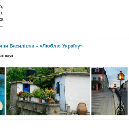
о,
ю,
ка,
..
яни Василівни – «Люблю Україну»
их наук