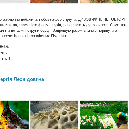
бно виключно побачити, і обов’язково відчути. ДИВОВИЖНІ, НЕПОВТОРНІ,
абністю, гармонією фарб і звуків, наповнюють душу силою. Саме там
иніти потаємні струни серця. Запрошую разом зі мною поринути в
голосих Карпат і грандіозних Гімалаїв…
нега,
ель,
ства!
ергія Леонідовича