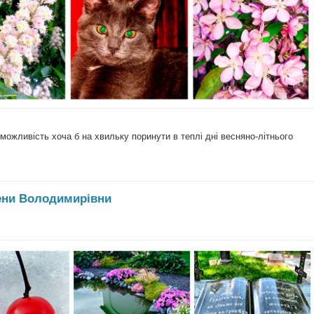
можливість хоча б на хвильку поринути в теплі дні весняно-літнього
ени Володимирівни