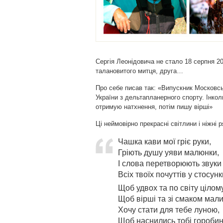
Сергія Леонідовича не стало 18 серпня 2
талановитого митця, друга…
Про себе писав так: «Випускник Московсько
України з дельтапланерного спорту. Інко
отримую натхнення, потім пишу вірші»
Ці неймовірно прекрасні світлини і ніжні 
Чашка кави мої гріє руки,
Гріють душу уяви малюнки,
І слова перетворюють звуки
Всіх твоїх почуттів у стосунк
Щоб удвох та по світу цілому
Щоб вірші та зі смаком мали
Хочу стати для тебе луною,
Щоб наснились тобі горобин