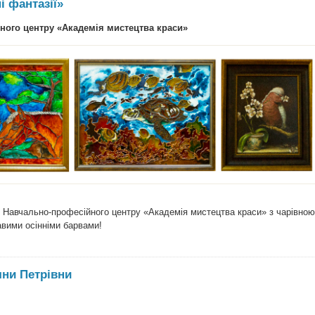
і фантазії»
йного центру «Академія мистецтва краси»
ів Навчально-професійного центру «Академія мистецтва краси» з чарівною
авими осінніми барвами!
яни Петрівни