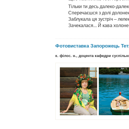
Тільки ти десь далеко-далек
Сперечаєшся з долі долоне
Заблукала ця зустріч – леле
Зачекалася... Й кава холоне.
Фотовиставка Запорожець Тет
к. філос. н., доцента кафедри суспільн