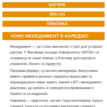
КАР'ЄРА
ПРО ОП
ПРАКТИКА
ЧОМУ МЕНЕДЖМЕНТ В КОЛЕДЖІ?
Менеджмент — це стиль мислення і старт для успішної
кар’єри. У Фаховому коледжі Університету «КРОК» ти
отримаєш не лише знання, а й основу для кар’єри в
управлінні, бізнесі та лідерстві.
Програма формує сучасного менеджера. Випускники
вміють приймати рішення, керувати процесами та
впроваджувати зміни, мають знання з ІКТ і менеджмент-
аналітики, що робить їх конкурентоспроможними в
Україні та за кордоном.
Навчання — практичне, гнучке і персоналізоване. Курси,
тренінги, проєкти та підтримка викладачів сприяють