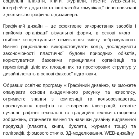
соціальні плакати, книги, журнали, газети; WEB-сайти,
інтерфейси додатків та інші засоби комунікації тісно пов’язані
з діяльністю графічного дизайнера.
Графічний дизайн – це ефективне використання засобів і
прийомів організації візуальної форми, в основі якого –
глибоке концептуальне осмислення змісту зображуваного.
Вміння раціонально використовувати колір, досліджувати
закономірності пластичної будови природних об’єктів,
користуватися базовими принципами організації та
гармонізації цілісних площинних та просторових структур у
дизайні лежать в основі фахової підготовки.
Обравши освітню програму « Графічний дизайн», ви зможете
опанувати основи академічного рисунку та живопису,
отримаєте знання з композиції та кольорознавства,
проєктування шрифтів та створення ілюстрацій, освоїте
сучасні графічні технології та традиційні техніки створення
зображень, отримаєте вміння та навички дизайну видавничої
продукції (плакати, книги, буклети, журнали тощо) та
поліграфії, фірмового стилю, 3Д-моделювання, WEB-дизайну.