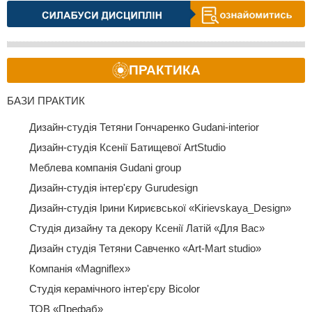
ПРАКТИКА
БАЗИ ПРАКТИК
Дизайн-студія Тетяни Гончаренко Gudani-interior
Дизайн-студія Ксенії Батищевої ArtStudio
Меблева компанія Gudani group
Дизайн-студія інтер'єру Gurudesign
Дизайн-студія Ірини Кириєвської «Kirievskaya_Design»
Студія дизайну та декору Ксенії Латій «Для Вас»
Дизайн студія Тетяни Савченко «Art-Mart studio»
Компанія «Magniflex»
Студія керамічного інтер'єру Bicolor
ТОВ «Префаб»