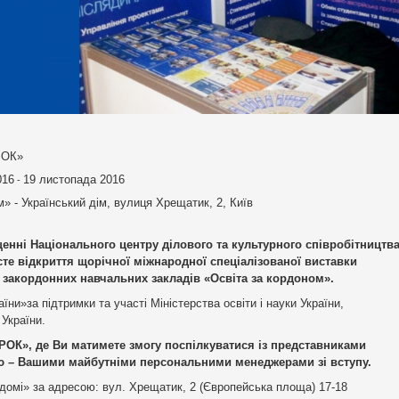
РОК»
016
19 листопада 2016
-
м» - Український дім, вулиця Хрещатик, 2, Київ
іщенні Національного центру ділового та культурного співробітництв
сте відкриття щорічної міжнародної спеціалізованої виставки
ки закордонних навчальних закладів «Освіта за кордоном».
ни»за підтримки та участі Міністерства освіти і науки України,
 України.
РОК», де Ви матимете змогу поспілкуватися із представниками
тю – Вашими майбутніми персональними менеджерами зі вступу.
домі» за адресою: вул. Хрещатик, 2 (Європейська площа) 17-18