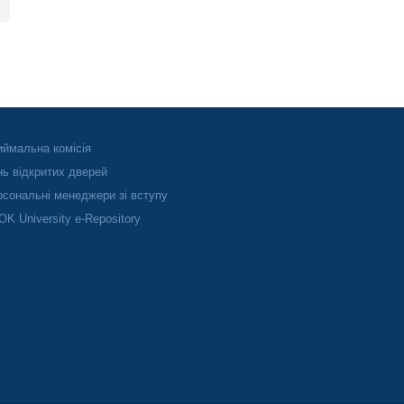
ймальна комісія
ь відкритих дверей
сональні менеджери зі вступу
K University e-Repository