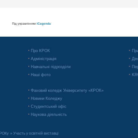
Під управлінням
iCagenda
Про КРОК
При
Адміністрація
Ден
Навчальні підрозділи
Пер
Наші фото
KRO
Фаховий коледж Університету «КРОК»
Новини Коледжу
Студентський офіс
Наукова діяльність
РОКу
» Участь у освітній виставці