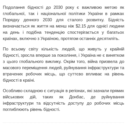
Подолання бідності до 2030 року є важливою метою як
глобальної, так і національної політики України в рамках
Порядку денного 2030 для сталого розвитку. Бідність
визначається як життя на менш ніж $2.15 для однієї людини
на день і подібна тенденцію спостерігається у багатьох
країнах, включно з Україною, протягом останніх десятиліть.
По всьому світу кількість людей, що живуть у крайній
бідності, зросла вперше за покоління, і Україна не є винятком
з цього глобального виклику. Окрім того, війна призвела до
масового переміщення людей, руйнування інфраструктури та
втрачених робочих місць, що суттєво впливає на рівень
бідності в країні.
Особливо складною є ситуація в регіонах, які зазнали прямих
військових дій, таких як Донбас, де руйнування
інфраструктури та відсутність доступу до робочих місць
поглиблюють рівень бідності.