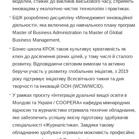
моделей, стійких до викликів військового часу, сприяють
інноваціям у екологічно чистих технологіях і практиках.
БШК розроблено дисципліну «Менеджмент інноваційної
діяльності», яка включена до навчального плану програм
Master of Business Administration та Master of Global
Business Management.
Бізнес-школа КРОК також культивує креативність як
ключ до досягнення різних цілей, у тому числі й сталого
розвитку. Відповідаючи світовим вимогам та активно
беручи участь у розвитку глобальних ініціатив, з 2019
року підтримує ініціативу Всесвітнього тижня та дня
творчості та інновацій ООН (WCIW/WCID).
У рамках проєкту «Інтеграція дуальної вищої освіти в
Молдові та Україні / COOPERA» кафедра міжнародних
відносин та журналістики отримала технічне обладнання,
яке забезпечить успішну якісну підготовку здобувачів
спеціальності «Журналістика». Завдяки такому
обладнанню здобувачі отримали можливість професійно