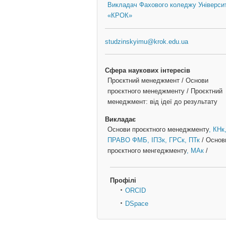
Викладач Фахового коледжу Універси
«КРОК»
studzinskyimu@krok.edu.ua
Сфера наукових інтересів
Проєктний менеджмент / Основи
проєктного менеджменту / Проєктний
менеджмент: від ідеї до результату
Викладає
Основи проєктного менеджменту
, КНк
ПРАВО ФМБ
, ІПЗк
, ГРСк
, ПТк
/
Основ
проєктного менгеджменту
, МАк
/
Профілі
ORCID
DSpace