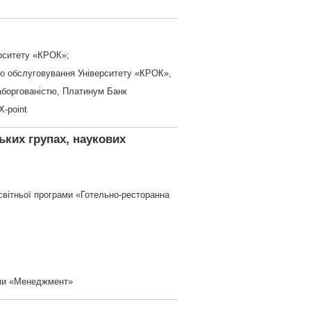
ерситету «КРОК»;
ого обслуговування Університету «КРОК»,
заборгованістю, Платинум Банк
Х-point
ьких групах, наукових
світньої програми «Готельно-ресторанна
ами «Менеджмент»