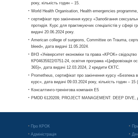
року, кількість годин – 15.
World Health Organisation, Health emergencies programme,
сертифікат про закінчення курсу «Запобігання сексуальні
протидія. Курс для практикуючих спеціалістів у сфері гр
видачі 20.06.2024 року.
American college of surgeons, Committee on Trauma, серт
bleed», дата видачі 11.05.2024.
ВНЗ «Університет економіки та права «КРОК» свідоцтво 
КР04635922/0751-24, освітня програма «Цифровізація осві
365)», дата видачі 12.03.2024, 2 кредити ЄКТС.
Prometheus, сертифікат про закінчення курсу «Безпека в 
курс», дата видачі 09.03.2024 року, кількість годин – 15 
Консалтинго-тренінгова компанія E5
PMDD 6120209, PROJECT MANAGEMENT: DEEP DIVE, дат
Про КРОК
При
Адміністрація
Ден