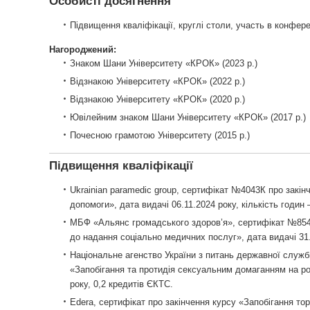
Особисті досягнення
Підвищення кваліфікації, круглі столи, участь в конфере
Нагороджений:
Знаком Шани Університету «КРОК» (2023 р.)
Відзнакою Університету «КРОК» (2022 р.)
Відзнакою Університету «КРОК» (2020 р.)
Ювілейним знаком Шани Університету «КРОК» (2017 р.)
Почесною грамотою Університету (2015 р.)
Підвищення кваліфікації
Ukrainian paramedic group, сертифікат №4043К про закі
допомоги», дата видачі 06.11.2024 року, кількість годин –
МБФ «Альянс громадського здоров’я», сертифікат №8541
до надання соціально медичних послуг», дата видачі 31.
Національне агенство України з питань державної служби
«Запобігання та протидія сексуальним домаганням на ро
року, 0,2 кредитів ЄКТС.
Edera, сертифікат про закінчення курсу «Запобігання тор