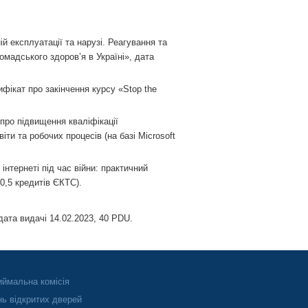
й експлуатації та нарузі. Реагування та
омадського здоров’я в Україні», дата
ифікат про закінчення курсу «Stop the
про підвищення кваліфікації
ти та робочих процесів (на базі Microsoft
інтернеті під час війни: практичний
(0,5 кредитів ЄКТС).
а видачі 14.02.2023, 40 PDU.
ймальна комісія
ь відкритих дверей