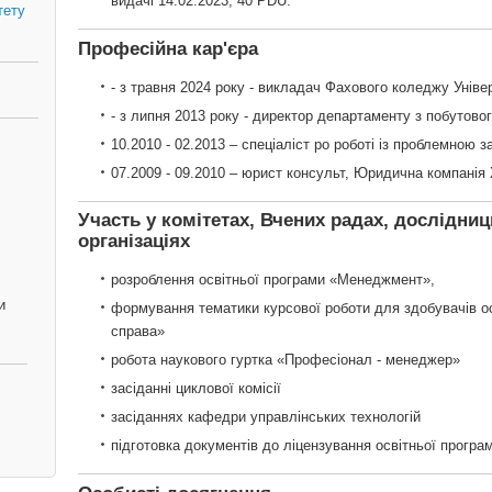
видачі 14.02.2023, 40 PDU.
тету
Професійна кар'єра
- з травня 2024 року - викладач Фахового коледжу Унів
- з липня 2013 року - директор департаменту з побутов
10.2010 - 02.2013 – спеціаліст ро роботі із проблемною 
07.2009 - 09.2010 – юрист консульт, Юридична компанія 
Участь у комітетах, Вчених радах, дослідниц
організаціях
розроблення освітньої програми «Менеджмент»,
,
и
формування тематики курсової роботи для здобувачів о
справа»
робота наукового гуртка «Професіонал - менеджер»
засіданні циклової комісії
засіданнях кафедри управлінських технологій
підготовка документів до ліцензування освітньої прогр