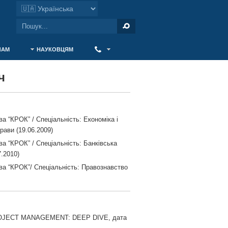
ЧАМ
НАУКОВЦЯМ
‎ ‎
ч
а “КРОК” / Спеціальність: Економіка і
рави (19.06.2009)
а “КРОК” / Спеціальність: Банківська
7.2010)
ва “КРОК”/ Спеціальність: Правознавство
 PROJECT MANAGEMENT: DEEP DIVE, дата