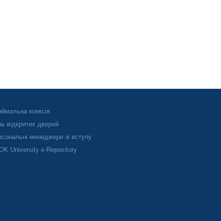
ймальна комісія
ь відкритих дверей
сональні менеджери зі вступу
K University e-Repository