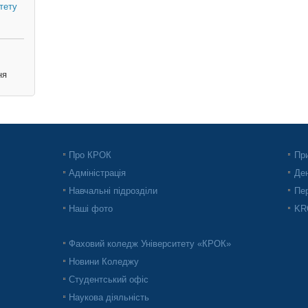
тету
ня
Про КРОК
При
Адміністрація
Ден
Навчальні підрозділи
Пер
Наші фото
KRO
Фаховий коледж Університету «КРОК»
Новини Коледжу
Студентський офіс
Наукова діяльність