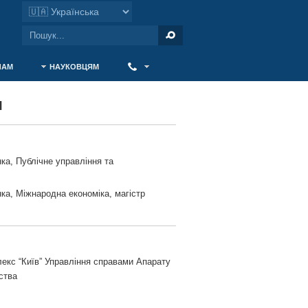
ЧАМ
НАУКОВЦЯМ
‎ ‎
ч
ка, Публічне управління та
ка, Міжнародна економіка, магістр
лекс “Київ” Управління справами Апарату
ства