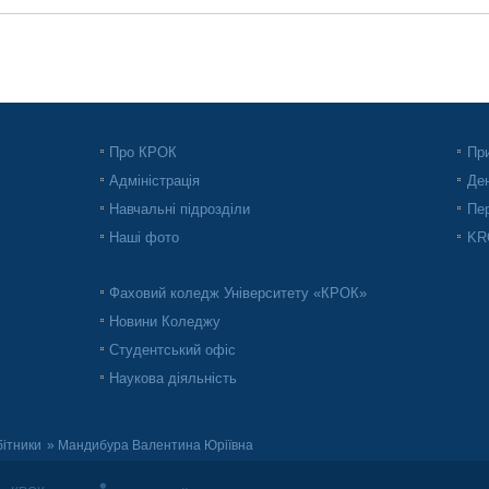
Про КРОК
При
Адміністрація
Ден
Навчальні підрозділи
Пер
Наші фото
KRO
Фаховий коледж Університету «КРОК»
Новини Коледжу
Студентський офіс
Наукова діяльність
бітники
» Мандибура Валентина Юріївна