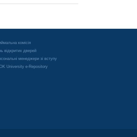
ймальна комісія
ь відкритих дверей
сональні менеджери зі вступу
K University e-Repository