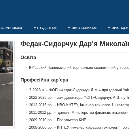
ВСТУПНИКАМ
СТУДЕНТАМ
ВИПУСКНИКАМ
ВИКЛАДА
Федак-Сидорчук Дар'я Миколаї
Освіта
Київський Національний торгівельно-економічний універс
Професійна кар’єра
З 2023 р. – ФОП «Федак-Сидорчук Д.М.» при їдальні Ун
2022 2023 рр. – зам.директора ФОП «Сидорчук А.В.» у ї
2012-2015 рр. – НВО КНТЕУ, інженер-технолог 1-ї категор
2011-2012 рр. – ідальня Міністерства фінансів, інженер-те
2009-2010 рр. – Посольство КНР
2005-2006 рр. – КНТЕУ, інженер кафедри технології і орг