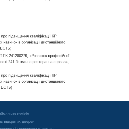
 про підвищення кваліфікації КР
 навичок в організації дистанційного
 ECTS)
ії ПК 241280279, «Розвиток професійної
ості 241 Готельно-ресторанна справа»,
 про підвищення кваліфікації КР
 навичок в організації дистанційного
т ECTS)
ймальна комісія
ь відкритих дверей
сональні менеджери зі вступу