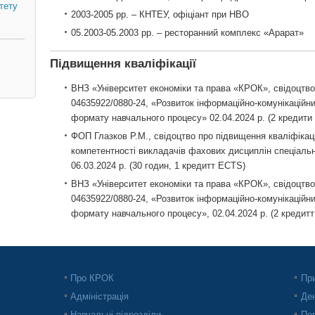
тету
2003-2005 рр. – КНТЕУ, офіціант при НВО
05.2003-05.2003 рр. – ресторанний комплекс «Арарат»
Підвищення кваліфікації
ВНЗ «Університет економіки та права «КРОК», свідоцтво
04635922/0880-24, «Розвиток інформаційно-комунікаційних
формату навчального процесу» 02.04.2024 р. (2 кредити
ФОП Глазков Р.М., свідоцтво про підвищення кваліфікац
компетентності викладачів фахових дисциплін спеціальн
06.03.2024 р. (30 годин, 1 кредитт ECTS)
ВНЗ «Університет економіки та права «КРОК», свідоцтво
04635922/0880-24, «Розвиток інформаційно-комунікаційних
формату навчального процесу», 02.04.2024 р. (2 кредит
Про КРОК
При
Адміністрація
Ден
Навчальні підрозділи
Пер