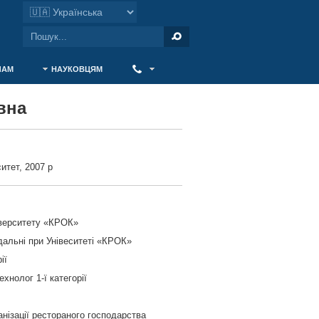
ЧАМ
НАУКОВЦЯМ
‎ ‎
вна
итет, 2007 р
іверситету «КРОК»
дальні при Унівеситеті «КРОК»
ії
хнолог 1-ї категорії
анізації рестораного господарства