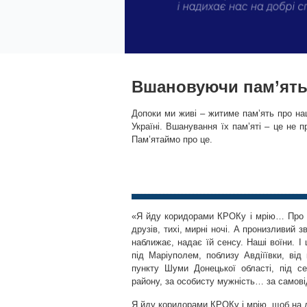
Вшановуючи пам’ять
Допоки ми живі – житиме пам’ять про наш
Україні. Вшанування їх пам’яті – це не п
Пам’ятаймо про це.
«Я йду коридорами КРОКу і мрію… Про ра
друзів, тихі, мирні ночі. А пронизливий 
наближає, надає їй сенсу. Наші воїни. 
під Маріуполем, поблизу Авдіїївки, від
пункту Шуми Донецької області, під с
району, за особисту мужність… за самовід
Я йду коридорами КРОКу і мрію, щоб на д