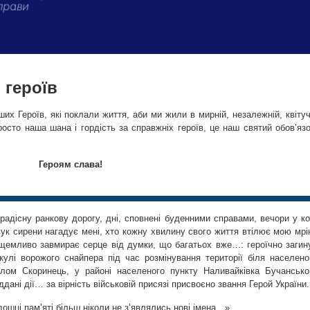
 героїв
их Героїв, які поклали життя, аби ми жили в мирній, незалежній, квітуч
росто наша шана і гордість за справжніх героїв, це наш святий обов’язо
Героям слава!
дісну ранкову дорогу, дні, сповнені буденними справами, вечори у ко
звук сирени нагадує мені, хто кожну хвилину свого життя втілює мою мрі
І щемливо завмирає серце від думки, що багатьох вже…: героїчно загин
 кулі ворожого снайпера під час розмінування території біля населено
елом Скоринець, у районі населеного пункту Наливайківка Бучансько
дані дії… за вірність військовій присязі присвоєно звання Герой України.
ошці пам’яті більш ніколи не з’являлись нові імена…»