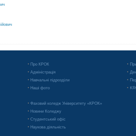
вич
ійович
Про КРОК
При
Адміністрація
Ден
Навчальні підрозділи
Пер
Наші фото
KRO
Фаховий коледж Університету «КРОК»
Новини Коледжу
Студентський офіс
Наукова діяльність