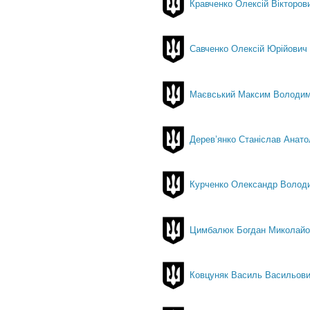
Кравченко Олексій Вікторов
Савченко Олексій Юрійович
Маєвський Максим Володи
Дерев’янко Станіслав Анато
Курченко Олександр Волод
Цимбалюк Богдан Миколайо
Ковцуняк Василь Васильов