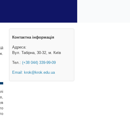
Контактна інформація
Адреса:
ій
Вул. Табірна, 30-32, м. Київ
к.
Тел.:
(+38 044) 339-99-09
Email:
krok@krok.edu.ua
лі
ю,
ув
го
го