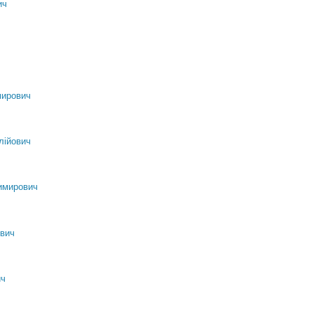
ич
мирович
лійович
имирович
вич
ич