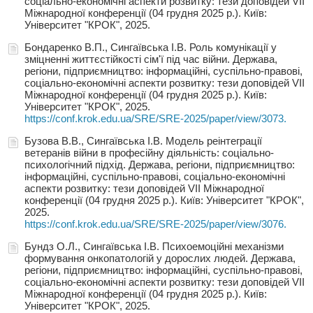
соціально-економічні аспекти розвитку: тези доповідей VIІ
Міжнародної конференції (04 грудня 2025 р.). Київ:
Університет "КРОК", 2025.
Бондаренко В.П., Сингаївська І.В. Роль комунікації у
зміцненні життєстійкості сім'ї під час війни. Держава,
регіони, підприємництво: інформаційні, суспільно-правові,
соціально-економічні аспекти розвитку: тези доповідей VIІ
Міжнародної конференції (04 грудня 2025 р.). Київ:
Університет "КРОК", 2025.
https://conf.krok.edu.ua/SRE/SRE-2025/paper/view/3073.
Бузова В.В., Сингаївська І.В. Модель реінтеграції
ветеранів війни в професійну діяльність: соціально-
психологічний підхід. Держава, регіони, підприємництво:
інформаційні, суспільно-правові, соціально-економічні
аспекти розвитку: тези доповідей VIІ Міжнародної
конференції (04 грудня 2025 р.). Київ: Університет "КРОК",
2025.
https://conf.krok.edu.ua/SRE/SRE-2025/paper/view/3076.
Бундз О.Л., Сингаївська І.В. Психоемоційні механізми
формування онкопатологій у дорослих людей. Держава,
регіони, підприємництво: інформаційні, суспільно-правові,
соціально-економічні аспекти розвитку: тези доповідей VIІ
Міжнародної конференції (04 грудня 2025 р.). Київ:
Університет "КРОК", 2025.