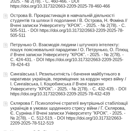
2025. - № 2(78). - С. 460-466. - DOI
https://doi.org/10.31732/2663-2209-2025-78-460-466
Острова В. Прокрастинація в навчальній діяльності
студентів та шляхи її подолання / В. Острова, Н. Фоміна //
Вчені записки Університету "КРОК". - 2025. - № 2(78). - С.
505-511. - DOI https://doi.org/10.31732/2663-2209-2025-78-
505-511
Петрунько О. Взаємодія людини і штучного інтелекту:
пошук пояснювальної парадигми / О. Петрунько, О. Плющ
// Вчені записки Університету "КРОК". - 2025. - № 2(78). -
С. 424-431. - DOI https://doi.org/10.31732/2663-2209-2025-
78-424-43
Сингаївська І. Резильєнтність і бачення майбутнього в
наративах українців, переміщених за кордон через війну /
І. Сингаївська, І. Коцюбинська // Вчені записки
Університету "КРОК". - 2025. - № 2(78). - С. 432-439. - DOI
https://doi.org/10.31732/2663-2209-2025-78-432-439
Склярова Г. Психологічні стратегії внутрішньої стабілізації
українців в умовах щоденного стресу війни / Г. Склярова,
Є. Сурніна // Вчені записки Університету "КРОК". - 2025. -
№ 2(78). - С. 512-519. - DOI https://doi.org/10.31732/2663-
2209-2025-78-512-519