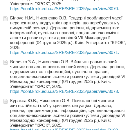
Університет "КРОК", 2025.
https://conf.krok.edu.ua/SRE/SRE-2025/paper/view/3070.
Білоус Н.М., Никоненко О.В. Гендерні особливості часої
перспективи у подружніх партнерів, що перебувають у
вимушеній розлуці. Держава, регіони, підприємництво:
інформаційні, суспільно-правові, соціально-економічні
аспекти розвитку: тези доповідей VIІ Міжнародної
конференції (04 грудня 2025 р.). Київ: Університет "КРОК",
2025.
https://conf.krok.edu.ua/SRE/SRE-2025/paper/view/3071.
Величко З.А., Никоненко О.В. Війна як травмотвірний
чинник: соціально-психологічний вимір. Держава, регіони,
підприємництво: інформаційні, суспільно-правові,
соціально-економічні аспекти розвитку: тези доповідей VIІ
Міжнародної конференції (04 грудня 2025 р.). Київ:
Університет "КРОК", 2025.
https://conf.krok.edu.ua/SRE/SRE-2025/paper/view/3078.
Куракса Ю.В., Никоненко О.В. Психологічні чинники
життєстійкості сім'ї у кризових ситуаціях. Держава,
регіони, підприємництво: інформаційні, суспільно-правові,
соціально-економічні аспекти розвитку: тези доповідей VIІ
Міжнародної конференції (04 грудня 2025 р.). Київ:
Університет "КРОК", 2025.