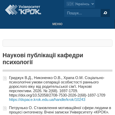
МЕНЮ
Наукові публікації кафедри
психології
Гриджук В.Д., Никоненко О.В., Храпа О.М. Cоціально-
психологічні умови сепарації особистості раннього
дорослого віку від родительської сім'ї. Наукові
перспективи. 2026. № 2(68). 1697-1709.
https://doi.org/10.52058/2708-7530-2026-2(68)-1697-1709
https://dspace.krok.edu.ua/handle/krok/10243
Петрунько О. Становлення мотиваційної сфери людини в
процесі онтогенезу. Вчені записки Університету «КРОК».