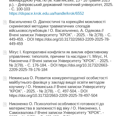
міжнародною участю (м. Кам'янське, 15 - 16 травня 2025
р.). - Дніпровський державний технічний університет, 2025.
- С. 100-103
https://dspace.krok.edu.ua/handle/krok/6552
Васильченко О. Діагностичні та корекційні можливості
скринінгової методики травматичних спогадів
військовослужбовців / О. Васильченко, А. Одякова //
Вчені записки Університету "КРОК". - 2025. - № 2(78). - С.
449-459. - DOI https://doi.org/10.31732/2663-2209-2025-78-
449-459
Мігус І. Корпоративні конфлікти як виклик ефективному
управлінню: типологія, причини та наслідки / І. Мігус, Н.
Наконечна // Вчені записки Університету "КРОК". - 2025. -
№ 2(78). - С. 176-184. - DOI https://doi.org/10.31732/2663-
2209-2025-78-176-184
Нежинська О. Розвиток конкурентоздатної особистості
майбутнього фахівця у закладі вищої освіти методом
коучингу / О. Нежинська // Вчені записки Університету
"КРОК". - 2025. - № 2(78). - С. 497-504. - DOI
https://doi.org/10.31732/2663-2209-2025-78-497-504
Никоненко О. Психологічні особливості готовності до
материнства в залежності від віку / О. Никоненко, І.
Самохвалова // Вчені записки Університету "КРОК". -