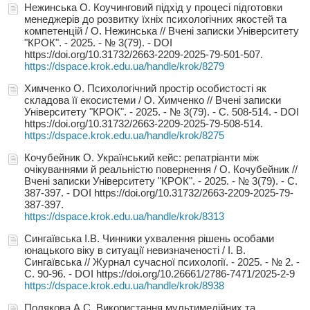
Нежинська О. Коучинговий підхід у процесі підготовки
менеджерів до розвитку їхніх психологічних якостей та
компетенцій / О. Нежинська // Вчені записки Університету
"КРОК". - 2025. - № 3(79). - DOI
https://doi.org/10.31732/2663-2209-2025-79-501-507.
https://dspace.krok.edu.ua/handle/krok/8279
Химченко О. Психологічний простір особистості як
складова її екосистеми / О. Химченко // Вчені записки
Університету "КРОК". - 2025. - № 3(79). - С. 508-514. - DOI
https://doi.org/10.31732/2663-2209-2025-79-508-514.
https://dspace.krok.edu.ua/handle/krok/8275
Кочубейник О. Український кейс: репатріанти між
очікуваннями й реальністю повернення / О. Кочубейник //
Вчені записки Університету "КРОК". - 2025. - № 3(79). - С.
387-397. - DOI https://doi.org/10.31732/2663-2209-2025-79-
387-397.
https://dspace.krok.edu.ua/handle/krok/8313
Сингаївська І.В. Чинники ухвалення рішень особами
юнацького віку в ситуації невизначеності / І. В.
Сингаївська // Журнал сучасної психології. - 2025. - № 2. -
С. 90-96. - DOI https://doi.org/10.26661/2786-7471/2025-2-9
https://dspace.krok.edu.ua/handle/krok/8938
Полякова А.С. Використання мультимедійних та