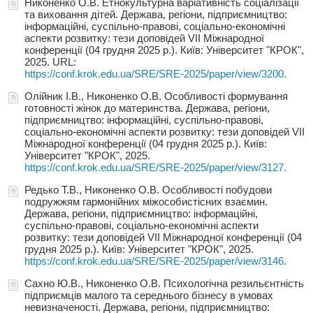
Никоненко О.В. Етнокультурна варіативність соціалізації
та виховання дітей. Держава, регіони, підприємництво:
інформаційні, суспільно-правові, соціально-економічні
аспекти розвитку: тези доповідей VIІ Міжнародної
конференції (04 грудня 2025 р.). Київ: Університет "КРОК",
2025. URL:
https://conf.krok.edu.ua/SRE/SRE-2025/paper/view/3200.
Олійник І.В., Никоненко О.В. Особливості формування
готовності жінок до материнства. Держава, регіони,
підприємництво: інформаційні, суспільно-правові,
соціально-економічні аспекти розвитку: тези доповідей VIІ
Міжнародної конференції (04 грудня 2025 р.). Київ:
Університет "КРОК", 2025.
https://conf.krok.edu.ua/SRE/SRE-2025/paper/view/3127.
Редько Т.В., Никоненко О.В. Особливості побудови
подружжям гармонійних міжособистісних взаємин.
Держава, регіони, підприємництво: інформаційні,
суспільно-правові, соціально-економічні аспекти
розвитку: тези доповідей VIІ Міжнародної конференції (04
грудня 2025 р.). Київ: Університет "КРОК", 2025.
https://conf.krok.edu.ua/SRE/SRE-2025/paper/view/3146.
Сахно Ю.В., Никоненко О.В. Психологічна резильєнтність
підприємців малого та середнього бізнесу в умовах
невизначеності. Держава, регіони, підприємництво: