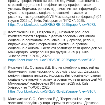
прояву професійного вигорання медичних працівників та
стратегії подолання і профілактики у прифронтових
умовах. Держава, регіони, підприємництво: інформаційні,
суспільно-правові, соціально-економічні аспекти
розвитку: тези доповідей VIІ Міжнародної конференції (04
грудня 2025 р.). Київ: Університет "КРОК", 2025.
https://conf.krok.edu.ua/SRE/SRE-2025/paper/view/3072.
Костюченко Н.В., Острова В.Д. Розвиток рольової
компетентності старших підлітків засобами активного
соціально-психологічного навчання. Держава, регіони,
підприємництво: інформаційні, суспільно-правові,
соціально-економічні аспекти розвитку: тези доповідей VIІ
Міжнародної конференції (04 грудня 2025 р.). Київ:
Університет "КРОК", 2025.
https://conf.krok.edu.ua/SRE/SRE-2025/paper/view/3103.
Кузьмич І.В., Острова В.Д. Вплив сімейних цінностей на
формування партнерських стосунків у молоді. Держава,
регіони, підприємництво: інформаційні, суспільно-правові,
соціально-економічні аспекти розвитку: тези доповідей VIІ
Міжнародної конференції (04 грудня 2025 р.). Київ:
Університет "КРОК", 2025.
https://conf.krok.edu.ua/SRE/SRE-2025/paper/view/3107.
Максименко С.О., Острова В.Д. Теоретичні основи
залежної поведінки у партнерських стосунках. Держава,