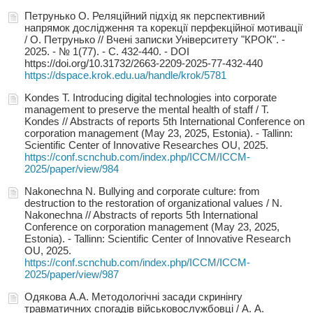
Петрунько О. Реляційний підхід як перспективний
напрямок дослідження та корекції перфекційної мотивації
/ О. Петрунько // Вчені записки Університету "КРОК". -
2025. - № 1(77). - С. 432-440. - DOI
https://doi.org/10.31732/2663-2209-2025-77-432-440
https://dspace.krok.edu.ua/handle/krok/5781
Kondes T. Introducing digital technologies into corporate
management to preserve the mental health of staff / T.
Kondes // Abstracts of reports 5th International Conference on
corporation management (May 23, 2025, Estonia). - Tallinn:
Scientific Center of Innovative Researches OU, 2025.
https://conf.scnchub.com/index.php/ICCM/ICCM-
2025/paper/view/984
Nakonechna N. Bullying and corporate culture: from
destruction to the restoration of organizational values / N.
Nakonechna // Abstracts of reports 5th International
Conference on corporation management (May 23, 2025,
Estonia). - Tallinn: Scientific Center of Innovative Research
OU, 2025.
https://conf.scnchub.com/index.php/ICCM/ICCM-
2025/paper/view/987
Одякова А.А. Методологічні засади скринінгу
травматичних спогадів військовослужбовці / А. А.