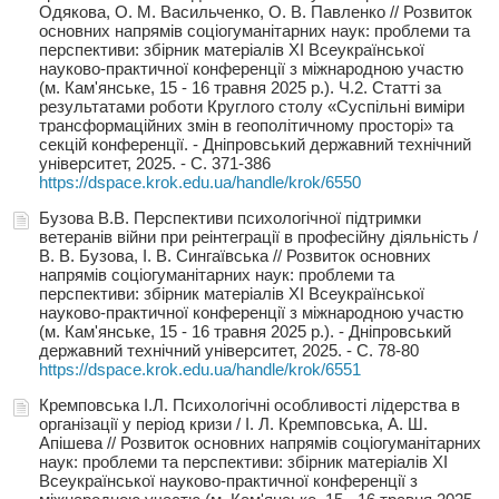
Одякова, О. М. Васильченко, О. В. Павленко // Розвиток
основних напрямів соціогуманітарних наук: проблеми та
перспективи: збірник матеріалів ХІ Всеукраїнської
науково-практичної конференції з міжнародною участю
(м. Кам'янське, 15 - 16 травня 2025 р.). Ч.2. Статті за
результатами роботи Круглого столу «Суспільні виміри
трансформаційних змін в геополітичному просторі» та
секцій конференції. - Дніпровський державний технічний
університет, 2025. - С. 371-386
https://dspace.krok.edu.ua/handle/krok/6550
Бузова В.В. Перспективи психологічної підтримки
ветеранів війни при реінтеграції в професійну діяльність /
В. В. Бузова, І. В. Сингаївська // Розвиток основних
напрямів соціогуманітарних наук: проблеми та
перспективи: збірник матеріалів ХІ Всеукраїнської
науково-практичної конференції з міжнародною участю
(м. Кам'янське, 15 - 16 травня 2025 р.). - Дніпровський
державний технічний університет, 2025. - С. 78-80
https://dspace.krok.edu.ua/handle/krok/6551
Кремповська І.Л. Психологічні особливості лідерства в
організації у період кризи / І. Л. Кремповська, А. Ш.
Апішева // Розвиток основних напрямів соціогуманітарних
наук: проблеми та перспективи: збірник матеріалів ХІ
Всеукраїнської науково-практичної конференції з