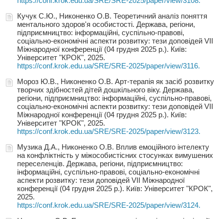
https://conf.krok.edu.ua/SRE/SRE-2025/paper/view/3108.
Кучук С.Ю., Никоненко О.В. Теоретичний аналіз поняття
ментального здоров'я особистості. Держава, регіони,
підприємництво: інформаційні, суспільно-правові,
соціально-економічні аспекти розвитку: тези доповідей VIІ
Міжнародної конференції (04 грудня 2025 р.). Київ:
Університет "КРОК", 2025.
https://conf.krok.edu.ua/SRE/SRE-2025/paper/view/3116.
Мороз Ю.В., Никоненко О.В. Арт-терапія як засіб розвитку
творчих здібностей дітей дошкільного віку. Держава,
регіони, підприємництво: інформаційні, суспільно-правові,
соціально-економічні аспекти розвитку: тези доповідей VIІ
Міжнародної конференції (04 грудня 2025 р.). Київ:
Університет "КРОК", 2025.
https://conf.krok.edu.ua/SRE/SRE-2025/paper/view/3123.
Музика Д.А., Никоненко О.В. Вплив емоційного інтелекту
на конфліктність у міжособистісних стосунках вимушених
переселенців. Держава, регіони, підприємництво:
інформаційні, суспільно-правові, соціально-економічні
аспекти розвитку: тези доповідей VIІ Міжнародної
конференції (04 грудня 2025 р.). Київ: Університет "КРОК",
2025.
https://conf.krok.edu.ua/SRE/SRE-2025/paper/view/3124.