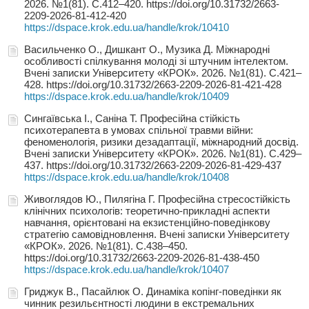
2026. №1(81). С.412–420. https://doi.org/10.31732/2663-
2209-2026-81-412-420
https://dspace.krok.edu.ua/handle/krok/10410
Васильченко О., Дишкант О., Музика Д. Міжнародні
особливості спілкування молоді зі штучним інтелектом.
Вчені записки Університету «КРОК». 2026. №1(81). С.421–
428. https://doi.org/10.31732/2663-2209-2026-81-421-428
https://dspace.krok.edu.ua/handle/krok/10409
Сингаївська І., Саніна Т. Професійна стійкість
психотерапевта в умовах спільної травми війни:
феноменологія, ризики дезадаптації, міжнародний досвід.
Вчені записки Університету «КРОК». 2026. №1(81). С.429–
437. https://doi.org/10.31732/2663-2209-2026-81-429-437
https://dspace.krok.edu.ua/handle/krok/10408
Живоглядов Ю., Пилягіна Г. Професійна стресостійкість
клінічних психологів: теоретично-прикладні аспекти
навчання, орієнтовані на екзистенційно-поведінкову
стратегію самовідновлення. Вчені записки Університету
«КРОК». 2026. №1(81). С.438–450.
https://doi.org/10.31732/2663-2209-2026-81-438-450
https://dspace.krok.edu.ua/handle/krok/10407
Гриджук В., Пасайлюк О. Динаміка копінг-поведінки як
чинник резильєнтності людини в екстремальних