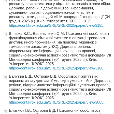
розвитку психосоматики у підлітків та юнаків в часи війни.
Держава, регіони, підприємництво: інформаційні,
суспільно-правові, соціально-економічні аспекти
розвитку: тези доповідей VIІ Міжнародної конференції (04
грудня 2025 р.). Київ: Університет "КРОК", 2025.
https://conf.krok.edu.ua/SRE/SRE-2025/paper/view/3185.
Шпирка В.С., Васильченко О.М. Психологічні особливості
функціонування сімейної системи в ситуації тривалого
дистанційного проживання (на прикладі українок з
тимчасовим захистом у ЄС). Держава, регіони,
підприємництво: інформаційні, суспільно-правові,
соціально-економічні аспекти розвитку: тези доповідей VIІ
Міжнародної конференції (04 грудня 2025 р.). Київ:
Університет "КРОК", 2025.
https://conf.krok.edu.ua/SRE/SRE-2025/paper/view/3188
Балуєва В.Д., Острова В.Д. Особливості життєвих
перспектив студентської молоді в умовах війни. Держава,
регіони, підприємництво: інформаційні, суспільно-правові,
соціально-економічні аспекти розвитку: тези доповідей VIІ
Міжнародної конференції (04 грудня 2025 р.). Київ:
Університет "КРОК", 2025.
https://conf.krok.edu.ua/SRE/SRE-2025/paper/view/3069.
Близнюк І.В., Острова В.Д. Психологічні особливості