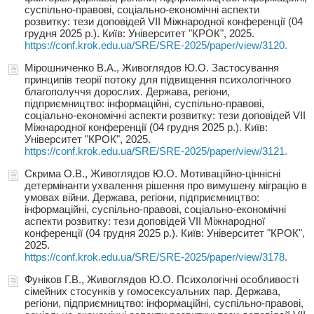
суспільно-правові, соціально-економічні аспекти
розвитку: тези доповідей VIІ Міжнародної конференції (04
грудня 2025 р.). Київ: Університет "КРОК", 2025.
https://conf.krok.edu.ua/SRE/SRE-2025/paper/view/3120.
Мірошниченко В.А., Живоглядов Ю.О. Застосування
принципів теорії потоку для підвищення психологічного
благополуччя дорослих. Держава, регіони,
підприємництво: інформаційні, суспільно-правові,
соціально-економічні аспекти розвитку: тези доповідей VIІ
Міжнародної конференції (04 грудня 2025 р.). Київ:
Університет "КРОК", 2025.
https://conf.krok.edu.ua/SRE/SRE-2025/paper/view/3121.
Скрима О.В., Живоглядов Ю.О. Мотиваційно-ціннісні
детермінанти ухвалення рішення про вимушену міграцію в
умовах війни. Держава, регіони, підприємництво:
інформаційні, суспільно-правові, соціально-економічні
аспекти розвитку: тези доповідей VIІ Міжнародної
конференції (04 грудня 2025 р.). Київ: Університет "КРОК",
2025.
https://conf.krok.edu.ua/SRE/SRE-2025/paper/view/3178.
Фуніков Г.В., Живоглядов Ю.О. Психологічні особливості
сімейних стосунків у гомосексуальних пар. Держава,
регіони, підприємництво: інформаційні, суспільно-правові,