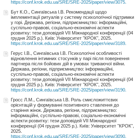
https://conf.krok.edu.ua/SRE/SRE-2025/paper/view/3075.
Бут К.О., Сингаївська І.В. Рекомендації щодо
імплементації ритуалів у систему психологічної підтримки
у горі. Держава, регіони, підприємництво: інформаційні,
суспільно-правові, соціально-економічні аспекти
розвитку: тези доповідей VIІ Міжнародної конференції (04
грудня 2025 р.). Київ: Університет "КРОК", 2025.
https://conf.krok.edu.ua/SRE/SRE-2025/paper/view/3189.
Герус І.В., Сингаївська І.В. Психологічні особливості
відновлення інтимних стосунків у парі після повернення
партнера після бойових дій в умовах триваючої війни.
Держава, регіони, підприємництво: інформаційні,
суспільно-правові, соціально-економічні аспекти
розвитку: тези доповідей VIІ Міжнародної конференції (04
грудня 2025 р.). Київ: Університет "КРОК", 2025.
https://conf.krok.edu.ua/SRE/SRE-2025/paper/view/3190.
Гросс Л.М., Сингаївська І.В. Роль смисложиттєвих
орієнтацій у формуванні позитивного ставлення до
старіння жінок. Держава, регіони, підприємництво:
інформаційні, суспільно-правові, соціально-економічні
аспекти розвитку: тези доповідей VIІ Міжнародної
конференції (04 грудня 2025 р.). Київ: Університет "КРОК",
2025.
https://conf.krok.edu.ua/SRE/SRE-2025/paper/view/3090.