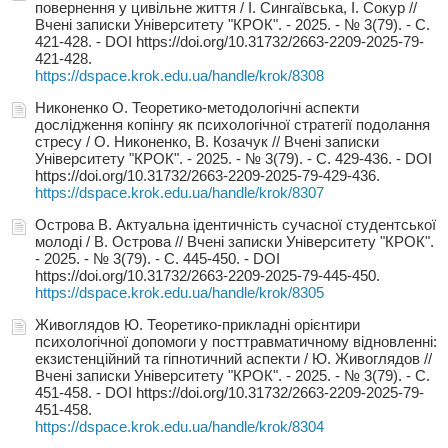
повернення у цивільне життя / І. Сингаївська, І. Сокур //
Вчені записки Університету "КРОК". - 2025. - № 3(79). - С.
421-428. - DOI https://doi.org/10.31732/2663-2209-2025-79-
421-428.
https://dspace.krok.edu.ua/handle/krok/8308
Никоненко О. Теоретико-методологічні аспекти
дослідження копінгу як психологічної стратегії подолання
стресу / О. Никоненко, В. Козачук // Вчені записки
Університету "КРОК". - 2025. - № 3(79). - С. 429-436. - DOI
https://doi.org/10.31732/2663-2209-2025-79-429-436.
https://dspace.krok.edu.ua/handle/krok/8307
Острова В. Актуальна ідентичність сучасної студентської
молоді / В. Острова // Вчені записки Університету "КРОК".
- 2025. - № 3(79). - С. 445-450. - DOI
https://doi.org/10.31732/2663-2209-2025-79-445-450.
https://dspace.krok.edu.ua/handle/krok/8305
Живоглядов Ю. Теоретико-прикладні орієнтири
психологічної допомоги у посттравматичному відновленні:
екзистенційний та гіпнотичний аспекти / Ю. Живоглядов //
Вчені записки Університету "КРОК". - 2025. - № 3(79). - С.
451-458. - DOI https://doi.org/10.31732/2663-2209-2025-79-
451-458.
https://dspace.krok.edu.ua/handle/krok/8304