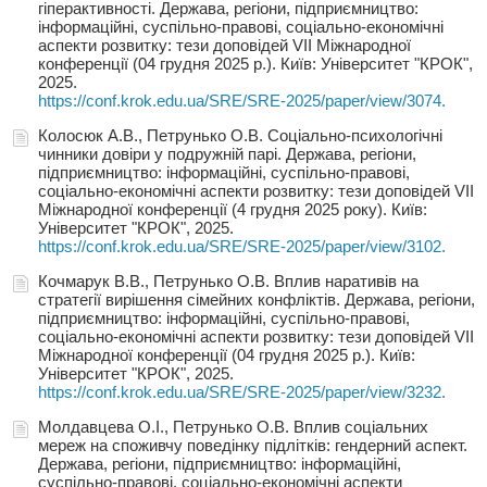
гіперактивності. Держава, регіони, підприємництво:
інформаційні, суспільно-правові, соціально-економічні
аспекти розвитку: тези доповідей VIІ Міжнародної
конференції (04 грудня 2025 р.). Київ: Університет "КРОК",
2025.
https://conf.krok.edu.ua/SRE/SRE-2025/paper/view/3074.
Колосюк А.В., Петрунько О.В. Соціально-психологічні
чинники довіри у подружній парі. Держава, регіони,
підприємництво: інформаційні, суспільно-правові,
соціально-економічні аспекти розвитку: тези доповідей VIІ
Міжнародної конференції (4 грудня 2025 року). Київ:
Університет "КРОК", 2025.
https://conf.krok.edu.ua/SRE/SRE-2025/paper/view/3102.
Кочмарук В.В., Петрунько О.В. Вплив наративів на
стратегії вирішення сімейних конфліктів. Держава, регіони,
підприємництво: інформаційні, суспільно-правові,
соціально-економічні аспекти розвитку: тези доповідей VIІ
Міжнародної конференції (04 грудня 2025 р.). Київ:
Університет "КРОК", 2025.
https://conf.krok.edu.ua/SRE/SRE-2025/paper/view/3232.
Молдавцева О.І., Петрунько О.В. Вплив соціальних
мереж на споживчу поведінку підлітків: гендерний аспект.
Держава, регіони, підприємництво: інформаційні,
суспільно-правові, соціально-економічні аспекти