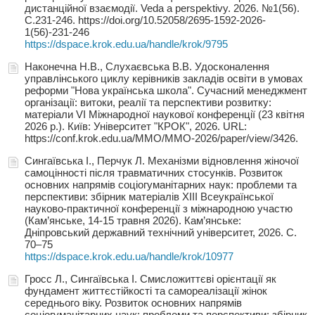
дистанційної взаємодії. Veda a perspektivy. 2026. №1(56).
С.231-246. https://doi.org/10.52058/2695-1592-2026-
1(56)-231-246
https://dspace.krok.edu.ua/handle/krok/9795
Наконечна Н.В., Слухаєвська В.В. Удосконалення
управлінського циклу керівників закладів освіти в умовах
реформи "Нова українська школа". Сучасний менеджмент
організації: витоки, реалії та перспективи розвитку:
матеріали VІ Міжнародної наукової конференції (23 квітня
2026 р.). Київ: Університет "КРОК", 2026. URL:
https://conf.krok.edu.ua/MMO/MMO-2026/paper/view/3426.
Сингаївська І., Перчук Л. Механізми відновлення жіночої
самоцінності після травматичних стосунків. Розвиток
основних напрямів соціогуманітарних наук: проблеми та
перспективи: збірник матеріалів ХІII Всеукраїнської
науково-практичної конференції з міжнародною участю
(Кам’янське, 14-15 травня 2026). Кам’янське:
Дніпровський державний технічний університет, 2026. С.
70–75
https://dspace.krok.edu.ua/handle/krok/10977
Гросс Л., Сингаївська І. Смисложиттєві орієнтації як
фундамент життєстійкості та самореалізації жінок
середнього віку. Розвиток основних напрямів
соціогуманітарних наук: проблеми та перспективи: збірник