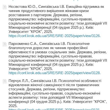
Нєсвєтова Ю.О., Сингаївська І.В. Емоційна підтримка як
чинник продуктивного вирішення жінками кризи
розставання з партнером. Держава, регіони,
підприємництво: інформаційні, суспільно-правові,
соціально-економічні аспекти розвитку: тези доповідей VIІ
Міжнародної конференції (04 грудня 2025 р.). Київ:
Університет "КРОК", 2025.
https://conf.krok.edu.ua/SRE/SRE-2025/paper/view/3126.
Пархоменко С.А., Сингаївська І.В. Психологічне
благополуччя дорослих як чинник професійної
ефективності в умовах соціальних змін. Держава, регіони,
підприємництво: інформаційні, суспільно-правові,
соціально-економічні аспекти розвитку: тези доповідей VIІ
Міжнародної конференції (04 грудня 2025 р.). Київ:
Університет "КРОК", 2025.
https://conf.krok.edu.ua/SRE/SRE-2025/paper/view/3128.
Перчук Л.Л., Сингаївська І.В. Психологічні особливості
відновлення жіночої самоцінності після травматичних
стосунків. Держава, регіони, підприємництво:
інформаційні, суспільно-правові, соціально-економічні
аспекти розвитку: тези доповідей VIІ Міжнародної
конференції (04 грудня 2025 р.). Київ: Університет "КРОК",
2025.
https://conf.krok.edu.ua/SRE/SRE-2025/paper/view/3131.