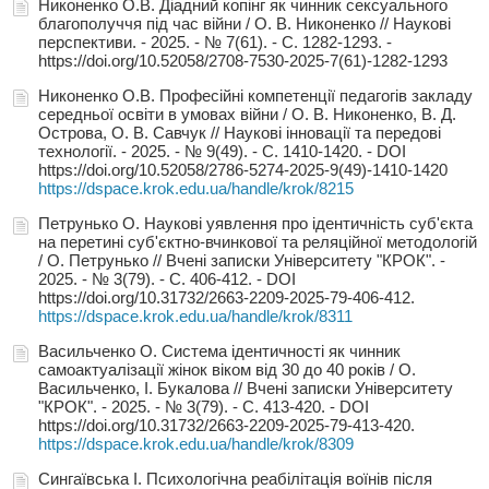
Никоненко О.В. Діадний копінг як чинник сексуального
благополуччя під час війни / О. В. Никоненко // Наукові
перспективи. - 2025. - № 7(61). - С. 1282-1293. -
https://doi.org/10.52058/2708-7530-2025-7(61)-1282-1293
Никоненко О.В. Професійні компетенції педагогів закладу
середньої освіти в умовах війни / О. В. Никоненко, В. Д.
Острова, О. В. Савчук // Наукові інновації та передові
технології. - 2025. - № 9(49). - С. 1410-1420. - DOI
https://doi.org/10.52058/2786-5274-2025-9(49)-1410-1420
https://dspace.krok.edu.ua/handle/krok/8215
Петрунько О. Наукові уявлення про ідентичність суб'єкта
на перетині суб'єктно-вчинкової та реляційної методологій
/ О. Петрунько // Вчені записки Університету "КРОК". -
2025. - № 3(79). - С. 406-412. - DOI
https://doi.org/10.31732/2663-2209-2025-79-406-412.
https://dspace.krok.edu.ua/handle/krok/8311
Васильченко О. Система ідентичності як чинник
самоактуалізації жінок віком від 30 до 40 років / О.
Васильченко, І. Букалова // Вчені записки Університету
"КРОК". - 2025. - № 3(79). - С. 413-420. - DOI
https://doi.org/10.31732/2663-2209-2025-79-413-420.
https://dspace.krok.edu.ua/handle/krok/8309
Сингаївська І. Психологічна реабілітація воїнів після