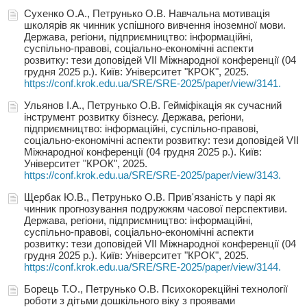
Сухенко О.А., Петрунько О.В. Навчальна мотивація
школярів як чинник успішного вивчення іноземної мови.
Держава, регіони, підприємництво: інформаційні,
суспільно-правові, соціально-економічні аспекти
розвитку: тези доповідей VIІ Міжнародної конференції (04
грудня 2025 р.). Київ: Університет "КРОК", 2025.
https://conf.krok.edu.ua/SRE/SRE-2025/paper/view/3141.
Ульянов І.А., Петрунько О.В. Гейміфікація як сучасний
інструмент розвитку бізнесу. Держава, регіони,
підприємництво: інформаційні, суспільно-правові,
соціально-економічні аспекти розвитку: тези доповідей VIІ
Міжнародної конференції (04 грудня 2025 р.). Київ:
Університет "КРОК", 2025.
https://conf.krok.edu.ua/SRE/SRE-2025/paper/view/3143.
Щербак Ю.В., Петрунько О.В. Прив'язаність у парі як
чинник прогнозування подружжям часової перспективи.
Держава, регіони, підприємництво: інформаційні,
суспільно-правові, соціально-економічні аспекти
розвитку: тези доповідей VIІ Міжнародної конференції (04
грудня 2025 р.). Київ: Університет "КРОК", 2025.
https://conf.krok.edu.ua/SRE/SRE-2025/paper/view/3144.
Борець Т.О., Петрунько О.В. Психокорекційні технології
роботи з дітьми дошкільного віку з проявами