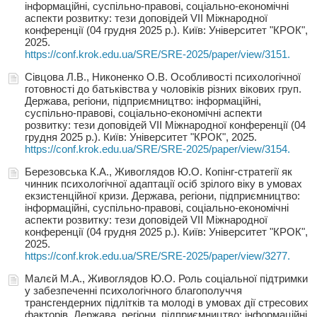
інформаційні, суспільно-правові, соціально-економічні
аспекти розвитку: тези доповідей VIІ Міжнародної
конференції (04 грудня 2025 р.). Київ: Університет "КРОК",
2025.
https://conf.krok.edu.ua/SRE/SRE-2025/paper/view/3151.
Сівцова Л.В., Никоненко О.В. Особливості психологічної
готовності до батьківства у чоловіків різних вікових груп.
Держава, регіони, підприємництво: інформаційні,
суспільно-правові, соціально-економічні аспекти
розвитку: тези доповідей VIІ Міжнародної конференції (04
грудня 2025 р.). Київ: Університет "КРОК", 2025.
https://conf.krok.edu.ua/SRE/SRE-2025/paper/view/3154.
Березовська К.А., Живоглядов Ю.О. Копінг-стратегії як
чинник психологічної адаптації осіб зрілого віку в умовах
екзистенційної кризи. Держава, регіони, підприємництво:
інформаційні, суспільно-правові, соціально-економічні
аспекти розвитку: тези доповідей VIІ Міжнародної
конференції (04 грудня 2025 р.). Київ: Університет "КРОК",
2025.
https://conf.krok.edu.ua/SRE/SRE-2025/paper/view/3277.
Малєй М.А., Живоглядов Ю.О. Роль соціальної підтримки
у забезпеченні психологічного благополуччя
трансгендерних підлітків та молоді в умовах дії стресових
факторів. Держава, регіони, підприємництво: інформаційні,