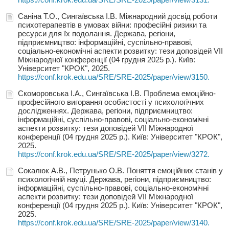
Саніна Т.О., Сингаївська І.В. Міжнародний досвід роботи
психотерапевтів в умовах війни: професійні ризики та
ресурси для їх подолання. Держава, регіони,
підприємництво: інформаційні, суспільно-правові,
соціально-економічні аспекти розвитку: тези доповідей VIІ
Міжнародної конференції (04 грудня 2025 р.). Київ:
Університет "КРОК", 2025.
https://conf.krok.edu.ua/SRE/SRE-2025/paper/view/3150.
Скоморовська І.А., Сингаївська І.В. Проблема емоційно-
професійного вигорання особистості у психологічних
дослідженнях. Держава, регіони, підприємництво:
інформаційні, суспільно-правові, соціально-економічні
аспекти розвитку: тези доповідей VIІ Міжнародної
конференції (04 грудня 2025 р.). Київ: Університет "КРОК",
2025.
https://conf.krok.edu.ua/SRE/SRE-2025/paper/view/3272.
Сокалюк А.В., Петрунько О.В. Поняття емоційних станів у
психологічній науці. Держава, регіони, підприємництво:
інформаційні, суспільно-правові, соціально-економічні
аспекти розвитку: тези доповідей VIІ Міжнародної
конференції (04 грудня 2025 р.). Київ: Університет "КРОК",
2025.
https://conf.krok.edu.ua/SRE/SRE-2025/paper/view/3140.