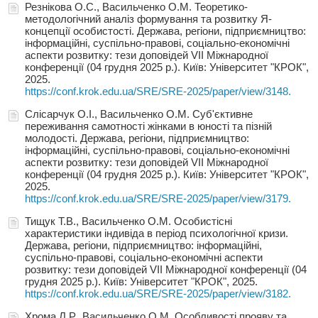
Резнікова О.С., Васильченко О.М. Теоретико-
методологічний аналіз формування та розвитку Я-
концепції особистості. Держава, регіони, підприємництво:
інформаційні, суспільно-правові, соціально-економічні
аспекти розвитку: тези доповідей VIІ Міжнародної
конференції (04 грудня 2025 р.). Київ: Університет "КРОК",
2025.
https://conf.krok.edu.ua/SRE/SRE-2025/paper/view/3148.
Слісарчук О.І., Васильченко О.М. Суб'єктивне
переживання самотності жінками в юності та пізній
молодості. Держава, регіони, підприємництво:
інформаційні, суспільно-правові, соціально-економічні
аспекти розвитку: тези доповідей VIІ Міжнародної
конференції (04 грудня 2025 р.). Київ: Університет "КРОК",
2025.
https://conf.krok.edu.ua/SRE/SRE-2025/paper/view/3179.
Тищук Т.В., Васильченко О.М. Особистісні
характеристики індивіда в період психологічної кризи.
Держава, регіони, підприємництво: інформаційні,
суспільно-правові, соціально-економічні аспекти
розвитку: тези доповідей VIІ Міжнародної конференції (04
грудня 2025 р.). Київ: Університет "КРОК", 2025.
https://conf.krok.edu.ua/SRE/SRE-2025/paper/view/3182.
Хрома Л.Р., Васильченко О.М. Особливості прояву та