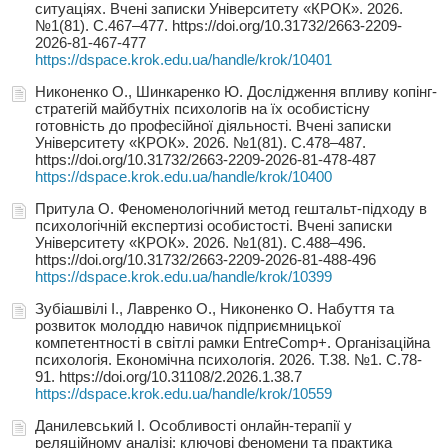
ситуаціях. Вчені записки Університету «КРОК». 2026.
№1(81). С.467–477. https://doi.org/10.31732/2663-2209-
2026-81-467-477
https://dspace.krok.edu.ua/handle/krok/10401
Никоненко О., Шинкаренко Ю. Дослідження впливу копінг-
стратегій майбутніх психологів на їх особистісну
готовність до професійної діяльності. Вчені записки
Університету «КРОК». 2026. №1(81). С.478–487.
https://doi.org/10.31732/2663-2209-2026-81-478-487
https://dspace.krok.edu.ua/handle/krok/10400
Притула О. Феноменологічний метод гештальт-підходу в
психологічній експертизі особистості. Вчені записки
Університету «КРОК». 2026. №1(81). С.488–496.
https://doi.org/10.31732/2663-2209-2026-81-488-496
https://dspace.krok.edu.ua/handle/krok/10399
Зубіашвілі І., Лавренко О., Никоненко О. Набуття та
розвиток молоддю навичок підприємницької
компетентності в світлі рамки ЕntreСomp+. Організаційна
психологія. Економічна психологія. 2026. Т.38. №1. С.78-
91. https://doi.org/10.31108/2.2026.1.38.7
https://dspace.krok.edu.ua/handle/krok/10559
Данилевський І. Особливості онлайн-терапії у
реляційному аналізі: ключові феномени та практика