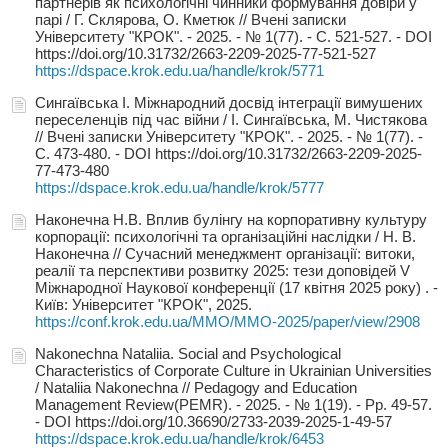
партнерів як психологічні чинники формування довіри у
парі / Г. Склярова, О. Кметюк // Вчені записки
Університету "КРОК". - 2025. - № 1(77). - С. 521-527. - DOI
https://doi.org/10.31732/2663-2209-2025-77-521-527
https://dspace.krok.edu.ua/handle/krok/5771
Сингаївська І. Міжнародний досвід інтеграції вимушених
переселенців під час війни / І. Сингаївська, М. Чистякова
// Вчені записки Університету "КРОК". - 2025. - № 1(77). -
С. 473-480. - DOI https://doi.org/10.31732/2663-2209-2025-
77-473-480
https://dspace.krok.edu.ua/handle/krok/5777
Наконечна Н.В. Вплив булінгу на корпоративну культуру
корпорації: психологічні та організаційні наслідки / Н. В.
Наконечна // Сучасний менеджмент організації: витоки,
реалії та перспективи розвитку 2025: тези доповідей V
Міжнародної Наукової конференції (17 квітня 2025 року) . -
Київ: Університет "КРОК", 2025.
https://conf.krok.edu.ua/MMO/MMO-2025/paper/view/2908
Nakonechna Nataliia. Social and Psychological
Characteristics of Corporate Culture in Ukrainian Universities
/ Nataliia Nakonechna // Pedagogy and Education
Management Review(PEMR). - 2025. - № 1(19). - Pp. 49-57.
- DOI https://doi.org/10.36690/2733-2039-2025-1-49-57
https://dspace.krok.edu.ua/handle/krok/6453