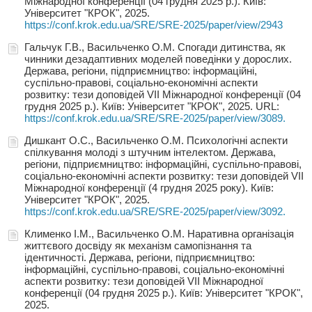
Міжнародної конференції (04 грудня 2025 р.). Київ:
Університет "КРОК", 2025.
https://conf.krok.edu.ua/SRE/SRE-2025/paper/view/2943
Гальчук Г.В., Васильченко О.М. Спогади дитинства, як
чинники дезадаптивних моделей поведінки у дорослих.
Держава, регіони, підприємництво: інформаційні,
суспільно-правові, соціально-економічні аспекти
розвитку: тези доповідей VIІ Міжнародної конференції (04
грудня 2025 р.). Київ: Університет "КРОК", 2025. URL:
https://conf.krok.edu.ua/SRE/SRE-2025/paper/view/3089.
Дишкант О.С., Васильченко О.М. Психологічні аспекти
спілкування молоді з штучним інтелектом. Держава,
регіони, підприємництво: інформаційні, суспільно-правові,
соціально-економічні аспекти розвитку: тези доповідей VIІ
Міжнародної конференції (4 грудня 2025 року). Київ:
Університет "КРОК", 2025.
https://conf.krok.edu.ua/SRE/SRE-2025/paper/view/3092.
Клименко І.М., Васильченко О.М. Наративна організація
життєвого досвіду як механізм самопізнання та
ідентичності. Держава, регіони, підприємництво:
інформаційні, суспільно-правові, соціально-економічні
аспекти розвитку: тези доповідей VIІ Міжнародної
конференції (04 грудня 2025 р.). Київ: Університет "КРОК",
2025.