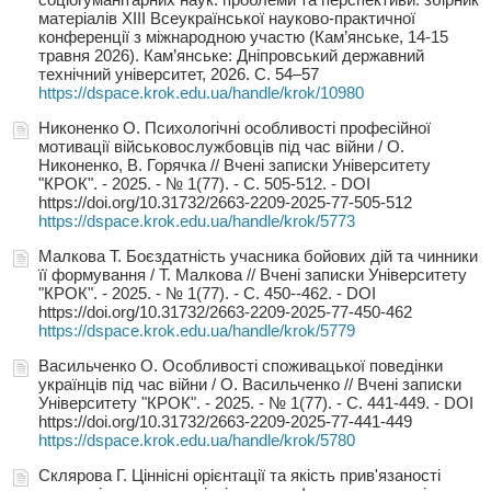
матеріалів ХІII Всеукраїнської науково-практичної
конференції з міжнародною участю (Кам’янське, 14-15
травня 2026). Кам’янське: Дніпровський державний
технічний університет, 2026. С. 54–57
https://dspace.krok.edu.ua/handle/krok/10980
Никоненко О. Психологічні особливості професійної
мотивації військовослужбовців під час війни / О.
Никоненко, В. Горячка // Вчені записки Університету
"КРОК". - 2025. - № 1(77). - С. 505-512. - DOI
https://doi.org/10.31732/2663-2209-2025-77-505-512
https://dspace.krok.edu.ua/handle/krok/5773
Малкова Т. Боєздатність учасника бойових дій та чинники
її формування / Т. Малкова // Вчені записки Університету
"КРОК". - 2025. - № 1(77). - С. 450--462. - DOI
https://doi.org/10.31732/2663-2209-2025-77-450-462
https://dspace.krok.edu.ua/handle/krok/5779
Васильченко О. Особливості споживацької поведінки
українців під час війни / О. Васильченко // Вчені записки
Університету "КРОК". - 2025. - № 1(77). - С. 441-449. - DOI
https://doi.org/10.31732/2663-2209-2025-77-441-449
https://dspace.krok.edu.ua/handle/krok/5780
Склярова Г. Ціннісні орієнтації та якість прив'язаності