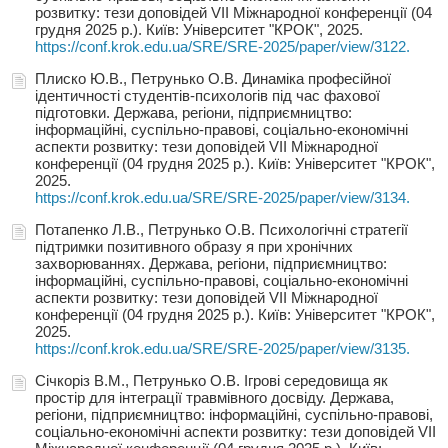
розвитку: тези доповідей VIІ Міжнародної конференції (04
грудня 2025 р.). Київ: Університет "КРОК", 2025.
https://conf.krok.edu.ua/SRE/SRE-2025/paper/view/3122.
Плиско Ю.В., Петрунько О.В. Динаміка професійної
ідентичності студентів-психологів під час фахової
підготовки. Держава, регіони, підприємництво:
інформаційні, суспільно-правові, соціально-економічні
аспекти розвитку: тези доповідей VIІ Міжнародної
конференції (04 грудня 2025 р.). Київ: Університет "КРОК",
2025.
https://conf.krok.edu.ua/SRE/SRE-2025/paper/view/3134.
Потапенко Л.В., Петрунько О.В. Психологічні стратегії
підтримки позитивного образу я при хронічних
захворюваннях. Держава, регіони, підприємництво:
інформаційні, суспільно-правові, соціально-економічні
аспекти розвитку: тези доповідей VIІ Міжнародної
конференції (04 грудня 2025 р.). Київ: Університет "КРОК",
2025.
https://conf.krok.edu.ua/SRE/SRE-2025/paper/view/3135.
Січкоріз В.М., Петрунько О.В. Ігрові середовища як
простір для інтеграції травмівного досвіду. Держава,
регіони, підприємництво: інформаційні, суспільно-правові,
соціально-економічні аспекти розвитку: тези доповідей VIІ