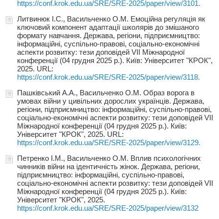
https://conf.krok.edu.ua/SRE/SRE-2025/paper/view/3101.
Литвинюк І.С., Васильченко О.М. Емоційна регуляція як
ключовий компонент адаптації школярів до змішаного
формату навчання. Держава, регіони, підприємництво:
інформаційні, суспільно-правові, соціально-економічні
аспекти розвитку: тези доповідей VIІ Міжнародної
конференції (04 грудня 2025 р.). Київ: Університет "КРОК",
2025. URL:
https://conf.krok.edu.ua/SRE/SRE-2025/paper/view/3118.
Пашківський А.А., Васильченко О.М. Образ ворога в
умовах війни у цивільних дорослих українців. Держава,
регіони, підприємництво: інформаційні, суспільно-правові,
соціально-економічні аспекти розвитку: тези доповідей VIІ
Міжнародної конференції (04 грудня 2025 р.). Київ:
Університет "КРОК", 2025. URL:
https://conf.krok.edu.ua/SRE/SRE-2025/paper/view/3129.
Петренко І.М., Васильченко О.М. Вплив психологічних
чинників війни на ідентичність жінок. Держава, регіони,
підприємництво: інформаційні, суспільно-правові,
соціально-економічні аспекти розвитку: тези доповідей VIІ
Міжнародної конференції (04 грудня 2025 р.). Київ:
Університет "КРОК", 2025.
https://conf.krok.edu.ua/SRE/SRE-2025/paper/view/3132