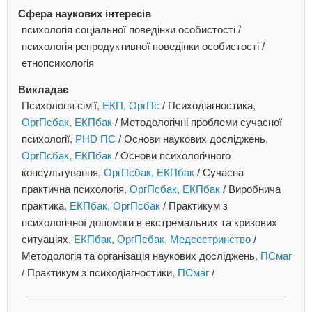
Сфера наукових інтересів
психологія соціальної поведінки особистості /
психологія репродуктивної поведінки особистості /
етнопсихологія
Викладає
Психологія сім'ї
, ЕКП
, ОргПс
/
Психодіагностика
,
ОргПсбак
, ЕКПбак
/
Методологічні проблеми сучасної
психології
, PHD ПС
/
Основи наукових досліджень
,
ОргПсбак
, ЕКПбак
/
Основи психологічного
консультування
, ОргПсбак
, ЕКПбак
/
Сучасна
практична психологія
, ОргПсбак
, ЕКПбак
/
Виробнича
практика
, ЕКПбак
, ОргПсбак
/
Практикум з
психологічної допомоги в екстремальних та кризових
ситуаціях
, ЕКПбак
, ОргПсбак
, Медсестринство
/
Методологія та організація наукових досліджень
, ПСмаг
/
Практикум з психодіагностики
, ПСмаг
/