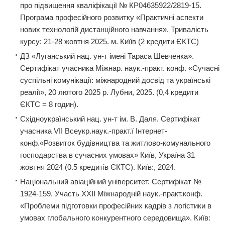
про підвищення кваліфікації № КР04635922/2819-15.
Програма професійного розвитку «Практичні аспекти
нових технологій дистанційного навчання». Тривалість
курсу: 21-28 жовтня 2025. м. Киїів (2 кредити ЄКТС)
ДЗ «Луганський нац. ун-т імені Тараса Шевченка».
Сертифікат учасника Міжнар. наук.-практ. конф. «Сучасні
суспільні комунікації: міжнародний досвід та українські
реалії», 20 лютого 2025 р. Лубни, 2025. (0,4 кредити
ЄКТС = 8 годин).
Східноукраїнський нац. ун-т ім. В. Даля. Сертифікат
учасника VII Всеукр.наук.-практ.ї Інтернет-
конф.«Розвиток будівництва та житлово-комунального
господарства в сучасних умовах» Київ, Україна 31
жовтня 2024 (0.5 кредитів ЄКТС). Київ:, 2024.
Національний авіаційний університет. Сертифікат №
1924-159. Участь ХХІІ Міжнародній наук.-практ.конф.
«Проблеми підготовки професійних кадрів з логістики в
умовах глобального конкурентного середовища». Київ: