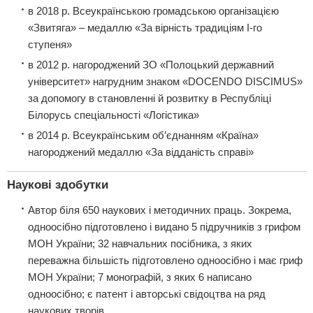
в 2018 р. Всеукраїнською громадською організацією
«Звитяга» – медаллю «За вірність традиціям І-го
ступеня»
в 2012 р. нагороджений ЗО «Полоцький державний
університет» нагрудним знаком «DOCENDO DISCІMUS»
за допомогу в становленні й розвитку в Республіці
Білорусь спеціальності «Логістика»
в 2014 р. Всеукраїнським об’єднанням «Країна»
нагороджений медаллю «За відданість справі»
Наукові здобутки
Автор біля 650 наукових і методичних праць. Зокрема,
одноосібно підготовлено і видано 5 підручників з грифом
МОН України; 32 навчальних посібника, з яких
переважна більшість підготовлено одноосібно і має гриф
МОН України; 7 монографій, з яких 6 написано
одноосібно; є патент і авторські свідоцтва на ряд
наукових творів.