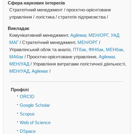
Сфера наукових інтересів
Стратегічний менеджмент / проєктно-орієнтоване
управління / логістика / стратегія підприємства /
Викладає
Комунікативний менеджмент
, Agileмаг
, МЕН/ОРГ
, УАД
МАГ
/
Стратегічний менеджмент
, МЕН/ОРГ
/
Управлінський облік та аналіз
, ПТбак
, ФІНбак
, МЕНбак
,
МАбак
/
Проєктно-орієнтоване управління
, Agileмаг
,
МЕН/УАД
/
Управління витратами логістичної діяльності
,
МЕН/УАД
, Agileмаг
/
Профілі
ORCID
Google Scholar
Scopus
Web of Science
DSpace