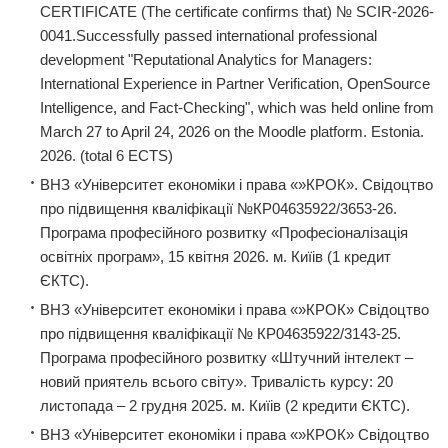
CERTIFICATЕ (The certificate confirms that) № SCIR-2026-
0041.Successfully passed international professional
development "Reputational Analytics for Managers:
International Experience in Partner Verification, OpenSource
Intelligence, and Fact-Checking", which was held online from
March 27 to April 24, 2026 on the Moodle platform. Estonia.
2026. (total 6 ECTS)
ВНЗ «Університет економіки і права «»КРОК». Свідоцтво
про підвищення кваліфікації №КР04635922/3653-26.
Програма професійного розвитку «Професіоналізація
освітніх програм», 15 квітня 2026. м. Киїів (1 кредит
ЄКТС).
ВНЗ «Університет економіки і права «»КРОК» Свідоцтво
про підвищення кваліфікації № КР04635922/3143-25.
Програма професійного розвитку «Штучний інтелект –
новий приятель всього світу». Тривалість курсу: 20
листопада – 2 грудня 2025. м. Киїів (2 кредити ЄКТС).
ВНЗ «Університет економіки і права «»КРОК» Свідоцтво