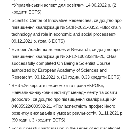
«Управлінський аспект для освітян», 14.06.2022 р. (2
кредити ECTS)
Scientific Center of Innovative Researches, свідоцтво про
підвищення кваліфікації № SCIR-2021-0392, «Blockhain
technology and role in economic and social processes»,
09.12.2021 р. (total 6 ECTS)
Evropen Academia Sciences & Research, свідоцтво про
підвищення кваліфікації № XI-12-190293846-20, «Has
successfully completed On Being a Scientist Course
authorized by European Academy of Sciences and
Research», 03.12.2021 р. (10 годин, 0,33 кредити ECTS)
ВНЗ «Університет економіки та права «КРОК»,
Навчально-науковий інститут менеджменту та освіти
дорослих, свідоцтво про підвищення кваліфікації КР
04635922/000982-21, «Поліаспектність професійного
розвитку викладачів в умовах реальності», 31.11.2021 р.
(90 годин, 3 кредити ECTS)
For successful participasion in the series of educacational