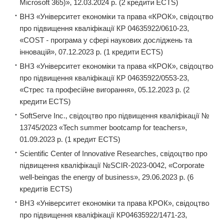
Microsoft 365)», 12.03.2024 р. (2 кредити ECTS)
ВНЗ «Університет економіки та права «КРОК», свідоцтво
про підвищення кваліфікації КР 04635922/0610-23,
«COST - програма у сфері наукових досліджень та
інновацій», 07.12.2023 р. (1 кредити ЕCТS)
ВНЗ «Університет економіки та права «КРОК», свідоцтво
про підвищення кваліфікації КР 04635922/0553-23,
«Стрес та професійне вигорання», 05.12.2023 р. (2
кредити ЕCТS)
SoftServe Inc., свідоцтво про підвищення кваліфікації №
13745/2023 «Tech summer bootcamp for teachers»,
01.09.2023 р. (1 кредит ECTS)
Scientific Center of Innovative Researches, свідоцтво про
підвищення кваліфікації №SCIR-2023-0042, «Сorporate
well-beingas the energy of business», 29.06.2023 р. (6
кредитів ECTS)
ВНЗ «Університет економіки та права КРОК», свідоцтво
про підвищення кваліфікації КР04635922/1471-23,