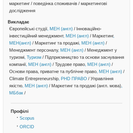
маркетинг / поведінка споживачів / маркетингові
дослідження
Викладає
Європейські студії
, МЕН (англ)
/
Інноваційно-
інвестиційний менеджмент
, МЕН (англ)
/
Маркетинг
,
МЕН(англ)
/
Маркетинг та продажі
, МЕН (англ)
/
Менеджмент персоналу
, МЕН (англ)
/
Менеджмент у
туризмі
, Туризм
/
Підприємництво та основи заснування
компанії
, МЕН (англ)
/
Трудове право
, МЕН (англ)
/
Основи права, приватне та публічне право
, МЕН (англ)
/
Climate Entrepreneurship
, PHD ПРАВО
/
Управління
якістю
, МЕН (англ)
/
Маркетинг та продажі (англ. мова)
,
МБбак
/
Профілі
Scopus
ORCID