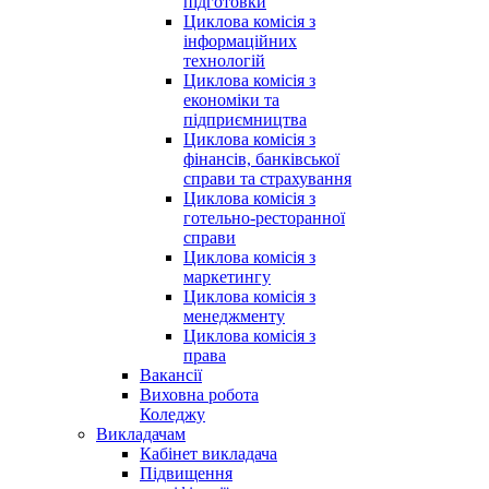
підготовки
Циклова комісія з
інформаційних
технологій
Циклова комісія з
економіки та
підприємництва
Циклова комісія з
фінансів, банківської
справи та страхування
Циклова комісія з
готельно-ресторанної
справи
Циклова комісія з
маркетингу
Циклова комісія з
менеджменту
Циклова комісія з
права
Вакансії
Виховна робота
Коледжу
Викладачам
Кабінет викладача
Підвищення