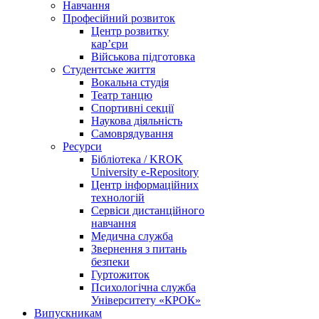
Навчання
Професійний розвиток
Центр розвитку
кар’єри
Військова підготовка
Студентське життя
Вокальна студія
Театр танцю
Спортивні секції
Наукова діяльність
Самоврядування
Ресурси
Бібліотека / KROK
University e-Repository
Центр інформаційних
технологій
Сервіси дистанційного
навчання
Медична служба
Звернення з питань
безпеки
Гуртожиток
Психологічна служба
Університету «КРОК»
Випускникам