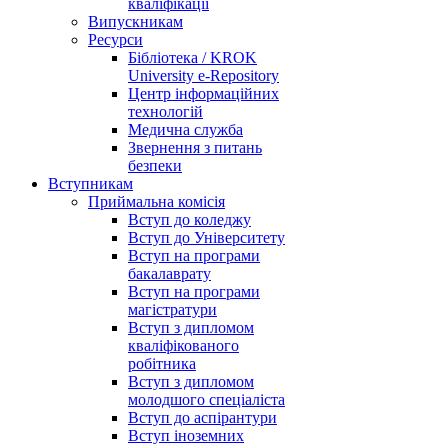
кваліфікації
Випускникам
Ресурси
Бібліотека / KROK
University e-Repository
Центр інформаційних
технологій
Медична служба
Звернення з питань
безпеки
Вступникам
Приймальна комісія
Вступ до коледжу
Вступ до Університету
Вступ на програми
бакалаврату
Вступ на програми
магістратури
Вступ з дипломом
кваліфікованого
робітника
Вступ з дипломом
молодшого спеціаліста
Вступ до аспірантури
Вступ іноземних