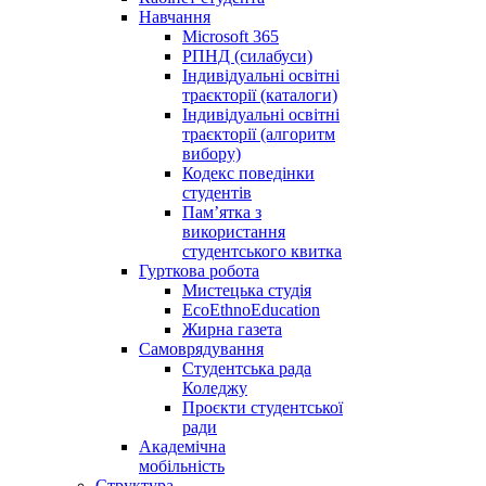
Навчання
Microsoft 365
РПНД (силабуси)
Індивідуальні освітні
траєкторії (каталоги)
Індивідуальні освітні
траєкторії (алгоритм
вибору)
Кодекс поведінки
студентів
Пам’ятка з
використання
студентського квитка
Гурткова робота
Мистецька студія
EcoEthnoEducation
Жирна газета
Самоврядування
Студентська рада
Коледжу
Проєкти студентської
ради
Академічна
мобільність
Структура