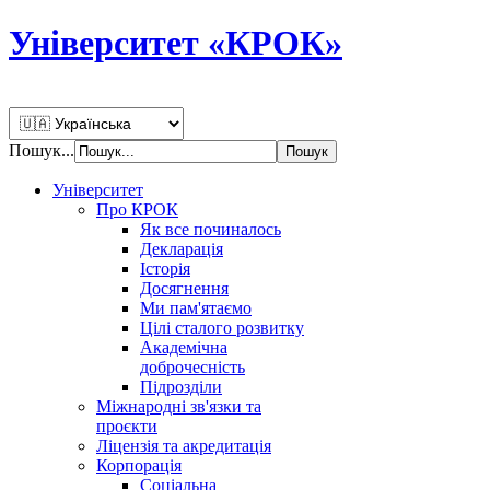
Університет «КРОК»
Пошук...
Університет
Про КРОК
Як все починалось
Декларація
Історія
Досягнення
Ми пам'ятаємо
Цілі сталого розвитку
Академічна
доброчесність
Підрозділи
Міжнародні зв'язки та
проєкти
Ліцензія та акредитація
Корпорація
Соціальна