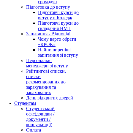
громадян
Підготовка до вступу
Підготовчі курси до
вступу в Коледж
Підготовчі курси до
складання НМТ
Запитання - Відповіді
Чому варто обрати
«КРОК»
Найпоширеніші
запитання зі вступу
Персональні
менеджери зі вступу
Рейтингові списки,
списки
рекомендованих до
зарахування та
зарахованих
День відкритих дверей
Студентам
Студентський
офіс
(довідки /
документи /
консультації)
Оплата