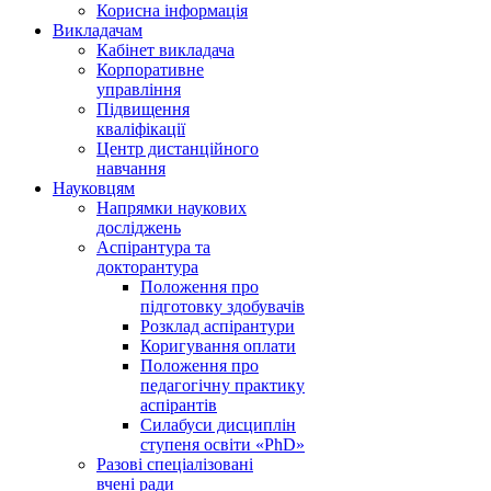
Корисна інформація
Викладачам
Кабінет викладача
Корпоративне
управління
Підвищення
кваліфікації
Центр дистанційного
навчання
Науковцям
Напрямки наукових
досліджень
Аспірантура та
докторантура
Положення про
підготовку здобувачів
Розклад аспірантури
Коригування оплати
Положення про
педагогічну практику
аспірантів
Силабуси дисциплін
ступеня освіти «PhD»
Разові спеціалізовані
вчені ради