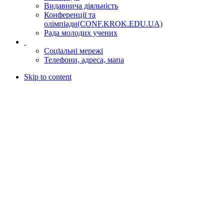
Видавнича діяльність
Конференції та
олімпіади
(CONF.KROK.EDU.UA)
Рада молодих учених
‎ ‎
Соціальні мережі
Телефони, адреса, мапа
Skip to content