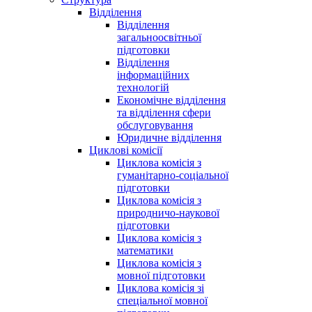
Відділення
Відділення
загальноосвітньої
підготовки
Відділення
інформаційних
технологій
Економічне відділення
та відділення сфери
обслуговування
Юридичне відділення
Циклові комісії
Циклова комісія з
гуманітарно-соціальної
підготовки
Циклова комісія з
природничо-наукової
підготовки
Циклова комісія з
математики
Циклова комісія з
мовної підготовки
Циклова комісія зі
спеціальної мовної