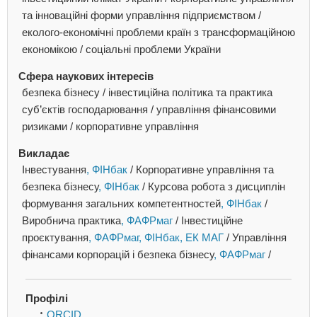
та інноваційні форми управління підприємством /
еколого-економічні проблеми країн з трансформаційною
економікою / соціальні проблеми України
Сфера наукових інтересів
безпека бізнесу / інвестиційна політика та практика
суб’єктів господарювання / управління фінансовими
ризиками / корпоративне управління
Викладає
Інвестування
, ФІНбак
/
Корпоративне управління та
безпека бізнесу
, ФІНбак
/
Курсова робота з дисциплін
формування загальних компетентностей
, ФІНбак
/
Виробнича практика
, ФАФРмаг
/
Інвестиційне
проєктування
, ФАФРмаг
, ФІНбак
, ЕК МАГ
/
Управління
фінансами корпорацій і безпека бізнесу
, ФАФРмаг
/
Профілі
ORCID