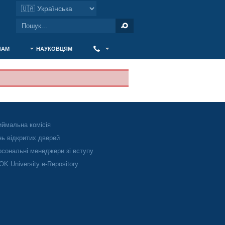
ЧАМ
НАУКОВЦЯМ
‎ ‎
ймальна комісія
ь відкритих дверей
сональні менеджери зі вступу
K University e-Repository