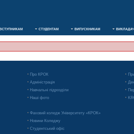
ВСТУПНИКАМ
СТУДЕНТАМ
ВИПУСКНИКАМ
ВИКЛАДА
Про КРОК
При
Адміністрація
Ден
Навчальні підрозділи
Пер
Наші фото
KRO
Фаховий коледж Університету «КРОК»
Новини Коледжу
Студентський офіс