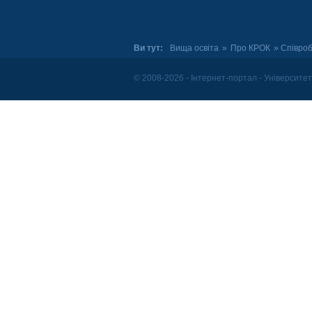
Ви тут:
Вища освіта
»
Про КРОК
» Співроб
© 2008-2026 - Інтернет-портал - Університе