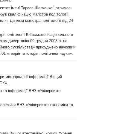
2004 р.
ситет імені Тараса Шевченка і отримав
був кваліфікацію магістра політології,
ін. Диплом магістра політології від 24
рі політології Київського Національного
ьку дисертацію 09 грудня 2008 р. на
ійного суспільства» присуджено науковий
01 «теорія та історія політичної науки».
дри міжнародної інформації Вищий
РОК».
н та інформації ВНЗ «Університет
алістики ВНЗ «Університет економіки та
идії Вищої атестаційної комісії України