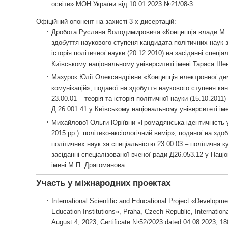
освіти» МОН України від 10.01.2023 №21/08-3.
Офіційний опонент на захисті 3-х дисертацій:
Дробота Руслана Володимировича «Концепція влади М. Ф
здобуття наукового ступеня кандидата політичних наук за
історія політичної науки (20.12.2010) на засіданні спеціа
Київському національному університеті імені Тараса Ше
Мазурок Юлії Олександрівни «Концепція електронної дем
комунікацій», поданої на здобуття наукового ступеня ка
23.00.01 – теорія та історія політичної науки (15.10.2011
Д 26.001.41 у Київському національному університеті ім
Михайлової Ольги Юріївни «Громадянська ідентичність у
2015 рр.): політико-аксіологічний вимір», поданої на зд
політичних наук за спеціальністю 23.00.03 – політична ку
засіданні спеціалізованої вченої ради Д26.053.12 у Наці
імені М.П. Драгоманова.
Участь у міжнародних проектах
International Scientific and Educational Project «Developme
Education Institutions», Praha, Czech Republic, International
August 4, 2023, Certificate №52/2023 dated 04.08.2023, 18