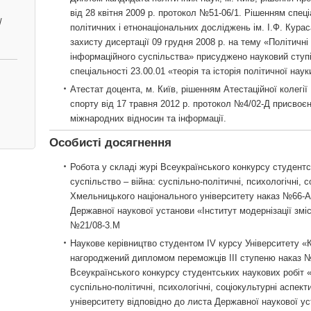
від 28 квітня 2009 р. протокол №51-06/1. Рішенням спеці
/
політичних і етнонаціональних досліджень ім. І.Ф. Кура
захисту дисертації 09 грудня 2008 р. на тему «Політичні
інформаційного суспільства» присуджено науковий ступі
спеціальності 23.00.01 «теорія та історія політичної наук
Атестат доцента, м. Київ, рішенням Атестаційної колегії 
спорту від 17 травня 2012 р. протокол №4/02-Д присвоє
міжнародних відносин та інформації.
Особисті досягнення
Робота у складі журі Всеукраїнського конкурсу студентс
суспільство – війна: суспільно-політичні, психологічні, с
Хмельницького національного університету наказ №66-АГ 
Державної наукової установи «Інститут модернізації змі
№21/08-3.M
Наукове керівництво студентом ІV курсу Університету 
нагороджений дипломом переможців ІІІ ступеню наказ №68
Всеукраїнського конкурсу студентських наукових робіт «
суспільно-політичні, психологічні, соціокультурні аспек
університету відповідно до листа Державної наукової ус