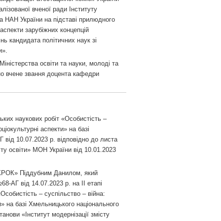
алізованої вченої ради Інституту
са НАН України на підставі прилюдного
 аспекти зарубіжних концепцій
нь кандидата політичних наук зі
и».
Міністерства освіти та науки, молоді та
но вчене звання доцента кафедри
ьких наукових робіт «Особистість –
оціокультурні аспекти» на базі
від 10.07.2023 р. відповідно до листа
сту освіти» МОН України від 10.01.2023
«КРОК» Піддубним Данилом, який
-АГ від 14.07.2023 р. на II етапі
Особистість – суспільство – війна:
ти» на базі Хмельницького національного
танови «Інститут модернізації змісту