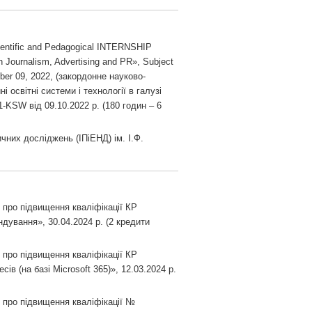
cientific and Pedagogical INTERNSHIP
 Journalism, Advertising and PR», Subject
ober 09, 2022, (закордонне науково-
і освітні системи і технології в галузі
-KSW від 09.10.2022 р. (180 годин – 6
чних досліджень (ІПіЕНД) ім. І.Ф.
.
 про підвищення кваліфікації КР
дування», 30.04.2024 р. (2 кредити
 про підвищення кваліфікації КР
ів (на базі Microsoft 365)», 12.03.2024 р.
 про підвищення кваліфікації №