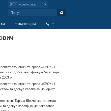
ЧАМ
НАУКОВЦЯМ
‎ ‎
ович
рситет економіки та права «КРОК» і
аво» та здобув кваліфікацію бакалавра
 2003 р.
рситет економіки та права «КРОК» і
ство» та здобув кваліфікацію юрист.
 р.
тет імені Тараса Шевченка і отримав
» та здобув кваліфікацію бакалавра