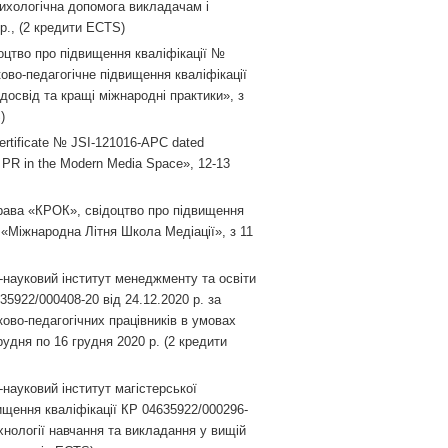
сихологічна допомога викладачам і
 р., (2 кредити ЕСТS)
оцтво про підвищення кваліфікації №
ово-педагогічне підвищення кваліфікації
освід та кращі міжнародні практики», з
)
Certificate № JSI-121016-АРС dated
nd PR in the Modern Media Space», 12-13
рава «КРОК», свідоцтво про підвищення
, «Міжнародна Літня Школа Медіації», з 11
-науковий інститут менеджменту та освіти
5922/000408-20 від 24.12.2020 р. за
во-педагогічних працівників в умовах
удня по 16 грудня 2020 р. (2 кредити
науковий інститут магістерської
вищення кваліфікації КР 04635922/000296-
ехнології навчання та викладання у вищій