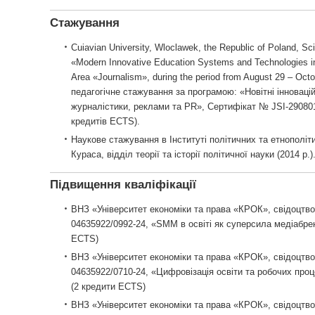
Стажування
Cuiavian University, Wloclawek, the Republic of Poland, S
«Modern Innovative Education Systems and Technologies in
Area «Journalism», during the period from August 29 – Oct
педагогічне стажування за програмою: «Новітні інноваційн
журналістики, реклами та PR», Сертифікат № JSI-290801
кредитів ECTS).
Наукове стажування в Інституті політичних та етнополіти
Кураса, відділ теорії та історії політичної науки (2014 р.)
Підвищення кваліфікації
ВНЗ «Університет економіки та права «КРОК», свідоцтво
04635922/0992-24, «SMM в освіті як суперсила медіабрен
ECTS)
ВНЗ «Університет економіки та права «КРОК», свідоцтво
04635922/0710-24, «Цифровізація освіти та робочих процес
(2 кредити ECTS)
ВНЗ «Університет економіки та права «КРОК», свідоцтво