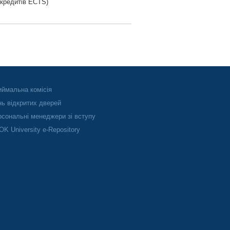
5 кредитів ECTS)
ймальна комісія
ь відкритих дверей
сональні менеджери зі вступу
K University e-Repository