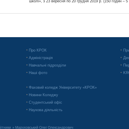
школі», з 23 вересня по 20 грудня 2019 р. (150 годин – 
Про КРОК
При
Адміністрація
Ден
Навчальні підрозділи
Пер
Наші фото
KRO
Фаховий коледж Університету «КРОК»
Новини Коледжу
Студентський офіс
Наукова діяльність
бітники
» Маруховський Олег Олександрович