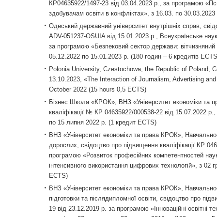
КР04635922/1497-23 від 03.04.2023 р., за програмою «П
здобувачам освіти в конфліктах», з 16.03. по 30.03.2023
Одеський державний університет внутрішніх справ, свід
ADV-051237-OSUIA від 15.01.2023 р., Всеукраїнське наук
за програмою «Безпековий сектор держави: вітчизняний д
05.12.2022 по 15.01.2023 р. (180 годин – 6 кредитів ЕСТS
Polonia University, Czestochowa, the Republic of Poland, 
13.10.2023, «The Interaction of Journalism, Advertising a
October 2022 (15 hours 0,5 ECTS)
Бізнес Школа «КРОК», ВНЗ «Університет економіки та п
кваліфікації № КР 04635922/000538-22 від 15.07.2022 р.
по 15 липня 2022 р. (1 кредит ЕСТS)
ВНЗ «Університет економіки та права КРОК», Навчально
дорослих, свідоцтво про підвищення кваліфікації КР 0463
програмою «Розвиток професійних компетентностей науко
інтенсивного використання цифрових технологій», з 02 гр
ECTS)
ВНЗ «Університет економіки та права КРОК», Навчально-
підготовки та післядипломної освіти, свідоцтво про під
19 від 23.12.2019 р. за програмою «Інноваційні освітні т