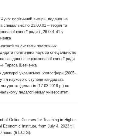
уко: політичний вимір», поданої на
 спеціальністю 23.00.01 – теорія та
лізованої вченої ради Д 26.001.41 у
вченка
ократії як системи політичних
ндидата політичних наук за спеціальністю
) на засіданні спеціалізованої вченої ради
ені Тараса Шевченка
 дискурсі української блогосфери (2005-
обуття наукового ступеня кандидата
льтура та ідеологія (17.03.2016 р.) на
ональному педагогічному університеті
nt of Online Courses for Teaching in Higher
 Economic Institute, from July 4, 2023 till
0 hours (6 ECTS).