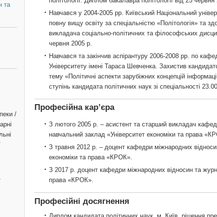
політології. Диплом бакалавра політології від 25 червня 
н та
Навчався у 2004-2005 рр. Київський Національний універ
повну вищу освіту за спеціальністю «Політологія» та здо
викладача соціально-політичних та філософських дисципл
червня 2005 р.
Навчався та закінчив аспірантуру 2006-2008 рр. по кафед
Університету імені Тараса Шевченка. Захистив кандидатс
тему «Політичні аспекти зарубіжних концепцій інформац
ступінь кандидата політичних наук зі спеціальності 23.00.
Професійна кар’єра
пеки /
З лютого 2005 р. – асистент та старший викладач кафе
арні
навчальний заклад «Університет економіки та права «К
льні
/
З травня 2012 р. – доцент кафедри міжнародних відноси
економіки та права «КРОК».
З 2017 р. доцент кафедри міжнародних відносин та журн
права «КРОК».
/
Професійні досягнення
Диплом кандидата політичних наук, м. Київ, рішення през