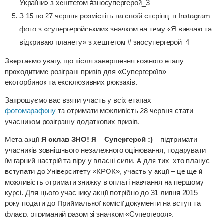
України» з хештегом #зносупергерой_3
З 15 по 27 червня розмістіть на своїй сторінці в Instagram
фото з «супергеройським» значком на тему «Я вивчаю та
відкриваю планету» з хештегом # зносупергерой_4
Звертаємо увагу, що після завершення кожного етапу
проходитиме розіграш призів для «Супергероїв» –
екоторбинок та ексклюзивних рюкзаків.
Запрошуємо вас взяти участь у всіх етапах
фотомарафону
та отримати можливість 28 червня стати
учасником розіграшу додаткових призів.
Мета акції
Я склав ЗНО! Я – Супергерой :)
– підтримати
учасників зовнішнього незалежного оцінювання, подарувати
їм гарний настрій та віру у власні сили. А для тих, хто планує
вступати до Університету «КРОК», участь у акції – це ще й
можливість отримати знижку в оплаті навчання на першому
курсі. Для цього учаснику акції потрібно до 31 липня 2015
року подати до Приймальної комісії документи на вступ та
флаєр, отриманий разом зі значком «Супергероя».