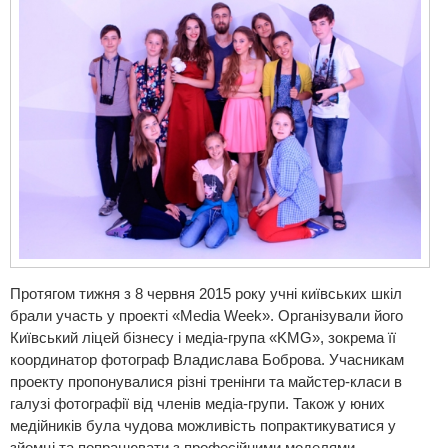
Протягом тижня з 8 червня 2015 року учні київських шкіл
брали участь у проекті «Media Week». Організували його
Київський ліцей бізнесу і медіа-група «KMG», зокрема її
координатор фотограф Владислава Боброва. Учасникам
проекту пропонувалися різні тренінги та майстер-класи в
галузі фотографії від членів медіа-групи. Також у юних
медійників була чудова можливість попрактикуватися у
зйомці та попрацювати з професійними моделями.