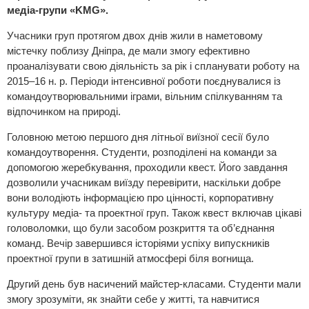
медіа-групи «KMG».
Учасники груп протягом двох днів жили в наметовому
містечку поблизу Дніпра, де мали змогу ефективно
проаналізувати свою діяльність за рік і спланувати роботу на
2015–16 н. р. Періоди інтенсивної роботи поєднувалися із
командоутворювальними іграми, вільним спілкуванням та
відпочинком на природі.
Головною метою першого дня літньої виїзної сесії було
командоутворення. Студенти, розподілені на команди за
допомогою жеребкування, проходили квест. Його завдання
дозволили учасникам виїзду перевірити, наскільки добре
вони володіють інформацією про цінності, корпоративну
культуру медіа- та проектної груп. Також квест включав цікаві
головоломки, що були засобом розкриття та об’єднання
команд. Вечір завершився історіями успіху випускників
проектної групи в затишній атмосфері біля вогнища.
Другий день був насичений майстер-класами. Студенти мали
змогу зрозуміти, як знайти себе у житті, та навчитися