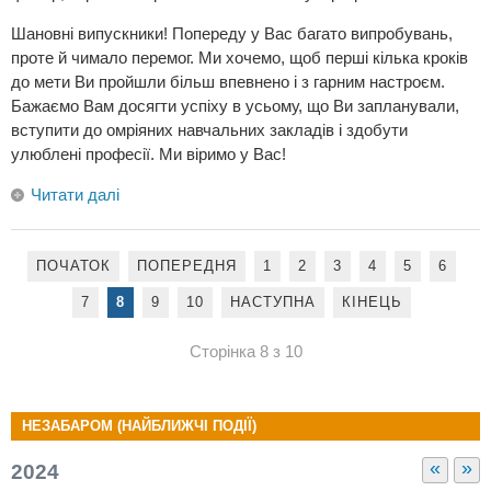
Шановні випускники! Попереду у Вас багато випробувань,
проте й чимало перемог. Ми хочемо, щоб перші кілька кроків
до мети Ви пройшли більш впевнено і з гарним настроєм.
Бажаємо Вам досягти успіху в усьому, що Ви запланували,
вступити до омріяних навчальних закладів і здобути
улюблені професії. Ми віримо у Вас!
Читати далі
ПОЧАТОК
ПОПЕРЕДНЯ
1
2
3
4
5
6
7
8
9
10
НАСТУПНА
КІНЕЦЬ
Сторінка 8 з 10
НЕЗАБАРОМ (НАЙБЛИЖЧІ ПОДІЇ)
«
»
2024