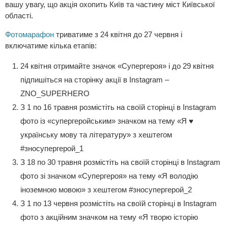
вашу увагу, що акція охопить Київ та частину міст Київської
області.
Фотомарафон
триватиме з 24 квітня до 27 червня і
включатиме кілька етапів:
24 квітня отримайте значок «Супергероя» і до 29 квітня
підпишіться на сторінку акції в Instagram –
ZNO_SUPERHERO
З 1 по 16 травня розмістіть на своїй сторінці в Instagram
фото із «супергеройським» значком на тему «Я ♥
українську мову та літературу» з хештегом
#зносупергерой_1
З 18 по 30 травня розмістіть на своїй сторінці в Instagram
фото зі значком «Супергероя» на тему «Я володію
іноземною мовою» з хештегом #зносупергерой_2
З 1 по 13 червня розмістіть на своїй сторінці в Instagram
фото з акційним значком на тему «Я творю історію